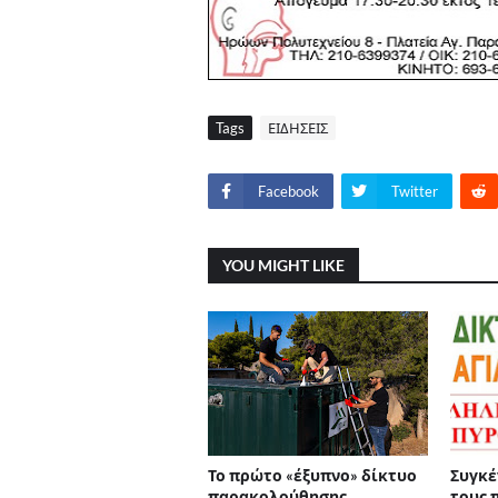
Tags
ΕΙΔΗΣΕΙΣ
Facebook
Twitter
YOU MIGHT LIKE
Το πρώτο «έξυπνο» δίκτυο
Συγκέ
παρακολούθησης
τους 