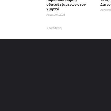
υδατοδεξαμενών στον
Δίκτυ
Υμηττό
August 0
August 07, 2026
Νεότερη