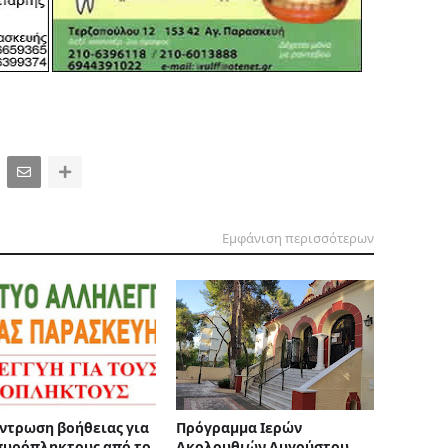
Εμφάνιση περισσότερων
ντρωση βοήθειας για
Πρόγραμμα Ιερών
πυρόπληκτους από το
Ακολουθιών Αυγούστου