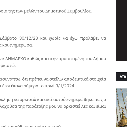
οσία της των μελών του Δημοτικού Συμβουλίου.
Σάββατο 30/12/23 και χωρίς να έχω προλάβει να
 και ενημέρωσα.
ον κ.ΔΗΜΑΡΧΟ καθώς και στην προϊσταμένη του Δήμου
ορκιστώ.
ΔΙΑ
ισυνάπτω, ότι πρέπει να στείλω αποδεικτικά στοιχεία
ι έτσι έκανα σήμερα το πρωί 3/1/2024.
σκληση να ορκιστώ και αντί αυτού ενημερώθηκα πως ο
χούσα της παράταξης μου να ορκιστεί λες και είμαι
ρνά την κάθε φαντασία αιρετού.