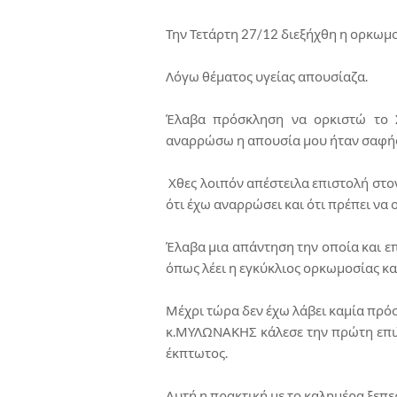
Την Τετάρτη 27/12 διεξήχθη η ορκωμ
Λόγω θέματος υγείας απουσίαζα.
Έλαβα πρόσκληση να ορκιστώ το 
αναρρώσω η απουσία μου ήταν σαφής
Χθες λοιπόν απέστειλα επιστολή στ
ότι έχω αναρρώσει και ότι πρέπει να 
Έλαβα μια απάντηση την οποία και επ
όπως λέει η εγκύκλιος ορκωμοσίας κα
Μέχρι τώρα δεν έχω λάβει καμία πρό
κ.ΜΥΛΩΝΑΚΗΣ κάλεσε την πρώτη επιλα
έκπτωτος.
Αυτή η πρακτική με το καλημέρα ξεπε