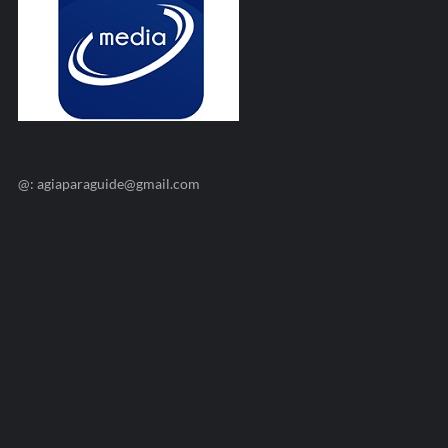
@: agiaparaguide@gmail.com