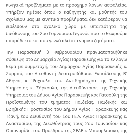
κινητικά προβλήματα με το πρόσχημα λόγων ασφαλείας.
Υπήρξαν ημέρες όπου o καθηγητής και μαθητής του
σχολείου μας με κινητικά προβλήματα, δεν κατάφεραν να
εισέλθουν στο σχολικό χώρο με υπαιτιότητα της
διεύθυνσης του 2ου Γυμνασίου. Γεγονός που το θεωρούμε
απαράδεκτο και που γεννά πλείστα νομικά ζητήματα.
Την Παρασκευή 3 Φεβρουαρίου πραγματοποιήθηκε
σύσκεψη στο Δημαρχείο Αγίας Παρασκευής για το εν λόγω
θέμα με συμμετοχή, του Δημάρχου Αγίας Παρασκευής κ.
Ζορμπά, του Διευθυντή Δευτεροβάθμιας Εκπαίδευσης Β’
Αθήνας κ. Ψαχούλα, του Αντιδημάρχου της Τεχνικής
Υπηρεσίας κ. Σάρκουλα, της Διευθύντριας της Τεχνικής
Υπηρεσίας του Δήμου Αγίας Παρασκευής κας Γατσούλη της
Προϊσταμένης του τμήματος Παιδείας, Παιδικής και
Εφηβικής Προστασίας του Δήμου Αγίας Παρασκευής κας
Τζανή, του Διευθυντή του 1ου ΓΕ.Λ. Αγίας Παρασκευής κ.
Αναστασίου, της Διευθύντριας τους 2ου Γυμνασίου κας
Οικονομίδη, του Προέδρου της ΣΕΔΕ κ Μπουρλιάσκο, της