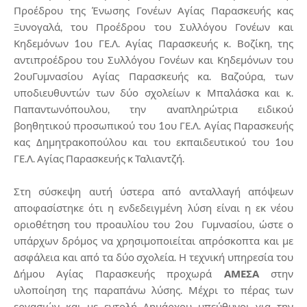
Προέδρου της Ένωσης Γονέων Αγίας Παρασκευής κας
Ξυνογαλά, του Προέδρου του Συλλόγου Γονέων και
Κηδεμόνων 1ου ΓΕ.Λ. Αγίας Παρασκευής κ. Βοζίκη, της
αντιπροέδρου του Συλλόγου Γονέων και Κηδεμόνων του
2ουΓυμνασίου Αγίας Παρασκευής κα. Βαζούρα, των
υποδιευθυντών των δύο σχολείων κ Μπαλάσκα και κ.
Παπαντωνόπουλου, την αναπληρώτρια ειδικού
βοηθητικού προσωπικού του 1ου ΓΕ.Λ. Αγίας Παρασκευής
κας Δημητρακοπούλου και του εκπαιδευτικού του 1ου
ΓΕ.Λ. Αγίας Παρασκευής κ Ταλιαντζή.
Στη σύσκεψη αυτή ύστερα από ανταλλαγή απόψεων
αποφασίστηκε ότι η ενδεδειγμένη λύση είναι η εκ νέου
οριοθέτηση του προαυλίου του 2ου Γυμνασίου, ώστε ο
υπάρχων δρόμος να χρησιμοποιείται απρόσκοπτα και με
ασφάλεια και από τα δύο σχολεία. Η τεχνική υπηρεσία του
Δήμου Αγίας Παρασκευής προχωρά
ΑΜΕΣΑ
στην
υλοποίηση της παραπάνω λύσης. Μέχρι το πέρας των
εργασιών και με εντολή Δημάρχου υπεύθυνοι για την