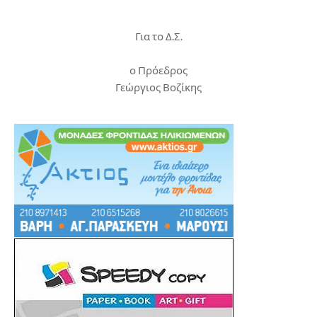
Για το Δ.Σ.
ο Πρόεδρος
Γεώργιος Βοζίκης