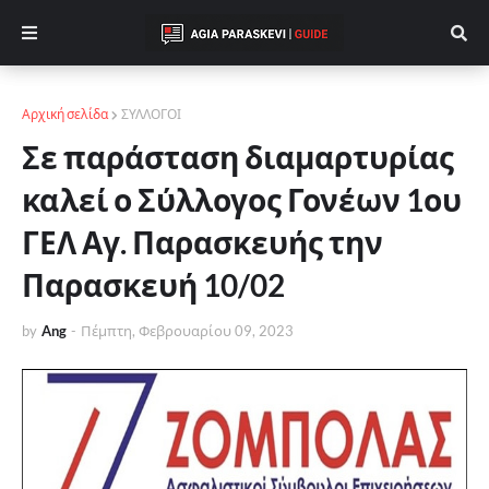
Αρχική σελίδα
ΣΥΛΛΟΓΟΙ
Σε παράσταση διαμαρτυρίας
καλεί ο Σύλλογος Γονέων 1ου
ΓΕΛ Αγ. Παρασκευής την
Παρασκευή 10/02
by
Ang
-
Πέμπτη, Φεβρουαρίου 09, 2023