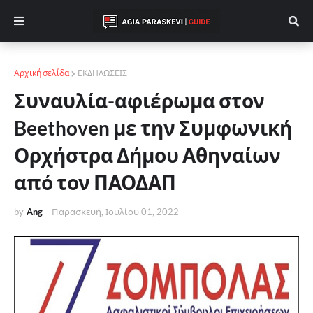
Αρχική σελίδα
ΕΚΔΗΛΩΣΕΙΣ
Συναυλία-αφιέρωμα στον
Beethoven με την Συμφωνική
Ορχήστρα Δήμου Αθηναίων
από τον ΠΑΟΔΑΠ
by
Ang
-
Παρασκευή, Ιουλίου 01, 2022