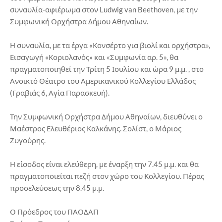
συναυλία-αφιέρωμα στον Ludwig van Beethoven, με την
Συμφωνική Ορχήστρα Δήμου Αθηναίων.
Η συναυλία, με τα έργα «Κονσέρτο για βιολί και ορχήστρα»,
Εισαγωγή «Κοριολανός» και «Συμφωνία αρ. 5», θα
πραγματοποιηθεί την Τρίτη 5 Ιουλίου και ώρα 9 μ.μ. , στο
Ανοικτό Θέατρο του Αμερικανικού Κολλεγίου Ελλάδος
(Γραβιάς 6, Αγία Παρασκευή).
Την Συμφωνική Ορχήστρα Δήμου Αθηναίων, διευθύνει ο
Μαέστρος Ελευθέριος Καλκάνης. Σολίστ, ο Μάριος
Ζυγούρης.
Η είσοδος είναι ελεύθερη, με έναρξη την 7.45 μ.μ. και θα
πραγματοποιείται πεζή στον χώρο του Κολλεγίου. Πέρας
προσελεύσεως την 8.45 μ.μ.
Ο Πρόεδρος του ΠΑΟΔΑΠ