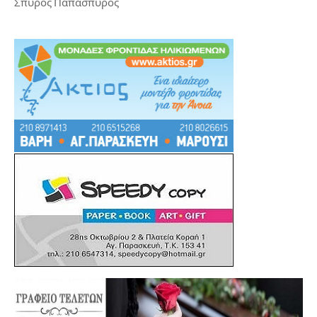
Σπύρος Παπασπύρος