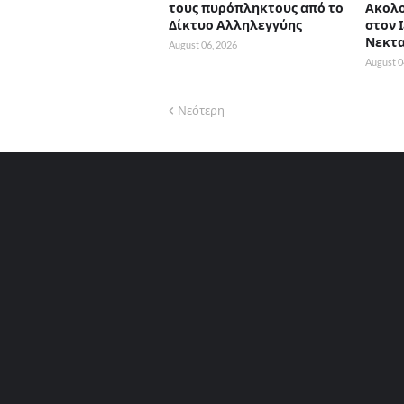
τους πυρόπληκτους από το
Ακολ
Δίκτυο Αλληλεγγύης
στον 
Νεκτ
August 06, 2026
August 0
Νεότερη