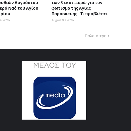
ουθιών Αυγούστου
των 5 εκατ. ευρώ για τον
Ιερό Ναό του Αγίου
φωτισμό της Αγίας
αρίου
Παρασκευής - Τι προβλέπει
4, 2026
August 03, 2026
Παλαιότερη