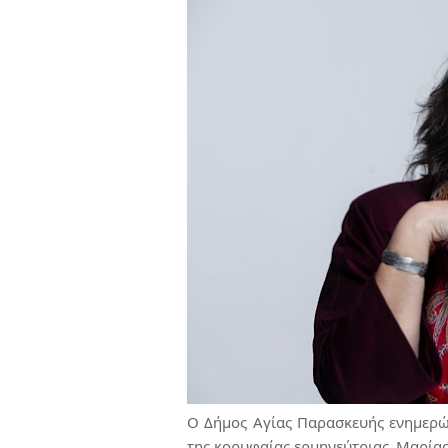
Ο Δήμος Αγίας Παρασκευής ενημερώ
της κορυφαίας ερμηνεύτριας, Μαρία