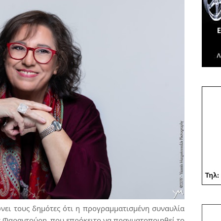
νει τους δημότες ότι η προγραμματισμένη συναυλία
ς Φαραντούρη, που επρόκειτο να πραγματοποιηθεί το