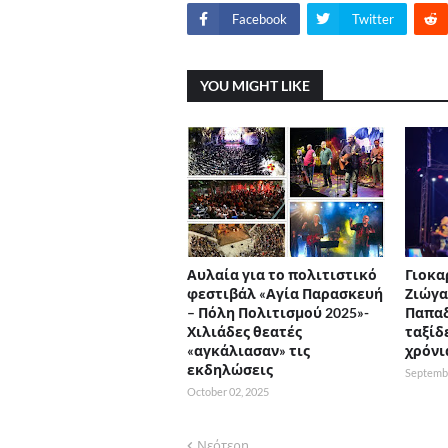
Facebook
Twitter
YOU MIGHT LIKE
Αυλαία για το πολιτιστικό
Γιοκα
φεστιβάλ «Αγία Παρασκευή
Ζιώγα
– Πόλη Πολιτισμού 2025»-
Παπα
Χιλιάδες θεατές
ταξίδ
«αγκάλιασαν» τις
χρόνια
εκδηλώσεις
Septembe
October 02, 2025
Νεότερη