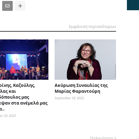
Εμφάνιση περισσότερων
ρίνης, Καζούλης,
Ακύρωση Συναυλίας της
λας και
Μαρίας Φαραντούρη
δόπουλος μας
September 18, 2025
εψαν στα ανέμελά μας
...
r 20, 2025
Παλαιότερη