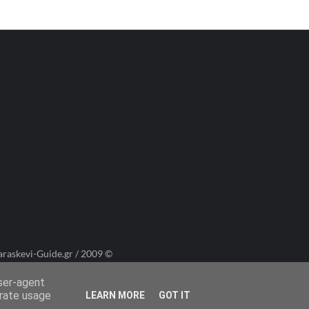
araskevi-Guide.gr / 2009 ©
user-agent
erate usage
LEARN MORE
GOT IT
Πολιτική Cookies
Πολιτική Απορρήτου