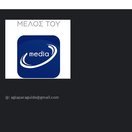
@: agiaparaguide@gmail.com