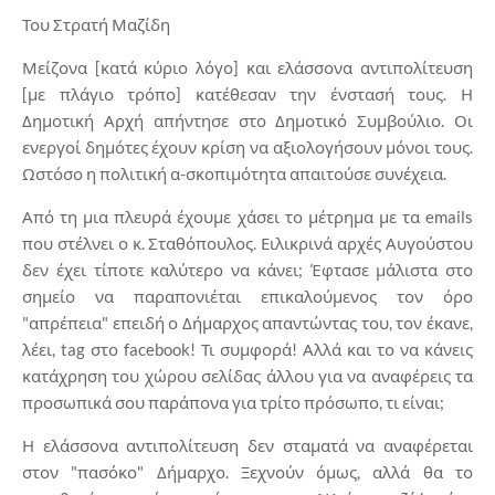
Του Στρατή Μαζίδη
Μείζονα [κατά κύριο λόγο] και ελάσσονα αντιπολίτευση
[με πλάγιο τρόπο] κατέθεσαν την ένστασή τους. Η
Δημοτική Αρχή απήντησε στο Δημοτικό Συμβούλιο. Οι
ενεργοί δημότες έχουν κρίση να αξιολογήσουν μόνοι τους.
Ωστόσο η πολιτική α-σκοπιμότητα απαιτούσε συνέχεια.
Από τη μια πλευρά έχουμε χάσει το μέτρημα με τα emails
που στέλνει ο κ. Σταθόπουλος. Ειλικρινά αρχές Αυγούστου
δεν έχει τίποτε καλύτερο να κάνει; Έφτασε μάλιστα στο
σημείο να παραπονιέται επικαλούμενος τον όρο
"απρέπεια" επειδή ο Δήμαρχος απαντώντας του, τον έκανε,
λέει, tag στο facebook! Τι συμφορά! Αλλά και το να κάνεις
κατάχρηση του χώρου σελίδας άλλου για να αναφέρεις τα
προσωπικά σου παράπονα για τρίτο πρόσωπο, τι είναι;
Η ελάσσονα αντιπολίτευση δεν σταματά να αναφέρεται
στον "πασόκο" Δήμαρχο. Ξεχνούν όμως, αλλά θα το