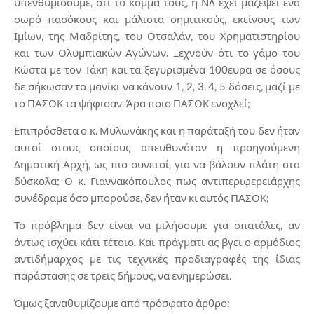
υπενθυμίσουμε, ότι το κόμμα τους, η ΝΔ έχει μαζέψει ένα
σωρό πασόκους και μάλιστα σημιτικούς, εκείνους των
Ιμίων, της Μαδρίτης, του Οτσαλάν, του Χρηματιστηρίου
και των Ολυμπιακών Αγώνων. Ξεχνούν ότι το γάμο του
Κώστα με τον Τάκη και τα ξεγυρισμένα 100ευρα σε όσους
δε σήκωσαν το μανίκι να κάνουν 1, 2, 3, 4, 5 δόσεις, μαζί με
το ΠΑΣΟΚ τα ψήφισαν. Άρα ποιο ΠΑΣΟΚ ενοχλεί;
Επιπρόσθετα ο κ. Μυλωνάκης και η παράταξή του δεν ήταν
αυτοί στους οποίους απευθυνόταν η προηγούμενη
Δημοτική Αρχή, ως πιο συνετοί, για να βάλουν πλάτη στα
δύσκολα; Ο κ. Γιαννακόπουλος πως αντιπεριφερειάρχης
συνέδραμε όσο μπορούσε, δεν ήταν κι αυτός ΠΑΣΟΚ;
Το πρόβλημα δεν είναι να μιλήσουμε για σπατάλες, αν
όντως ισχύει κάτι τέτοιο. Και πράγματι ας βγει ο αρμόδιος
αντιδήμαρχος με τις τεχνικές προδιαγραφές της ίδιας
παράστασης σε τρεις δήμους, να ενημερώσει.
Όμως ξαναθυμίζουμε από πρόσφατο άρθρο: