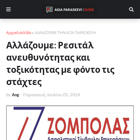
Αρχική σελίδα
ΑΛΛΑΖΟΥΜΕ ΤΗΝ ΑΓΙΑ ΠΑΡΑΣΚΕΥΗ
Αλλάζουμε: Ρεσιτάλ
ανευθυνότητας και
τοξικότητας με φόντο τις
στάχτες
by
Ang
-
Παρασκευή, Ιουλίου 05, 2024