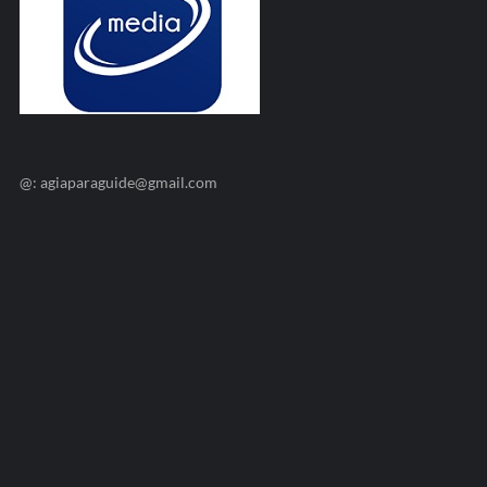
@: agiaparaguide@gmail.com