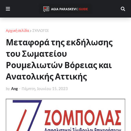
Αρχική σελίδα
ΣΥΛΛΟΓΟΙ
Μεταφορά της εκδήλωσης
του Σωματείου
Ρουμελιωτών Βόρειας και
Ανατολικής Αττικής
by
Ang
-
Πέμπτη, Ιουνίου 15, 2023