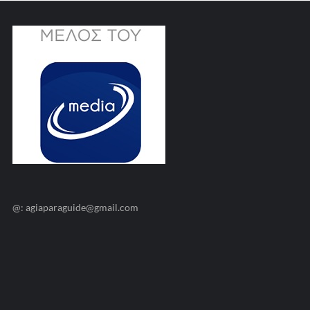
@: agiaparaguide@gmail.com