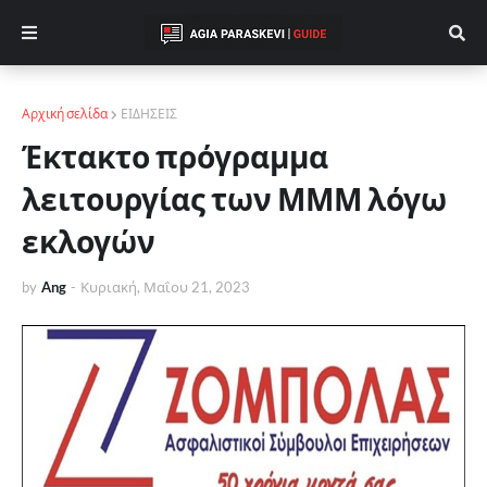
Αρχική σελίδα
ΕΙΔΗΣΕΙΣ
Έκτακτο πρόγραμμα
λειτουργίας των ΜΜΜ λόγω
εκλογών
by
Ang
-
Κυριακή, Μαΐου 21, 2023