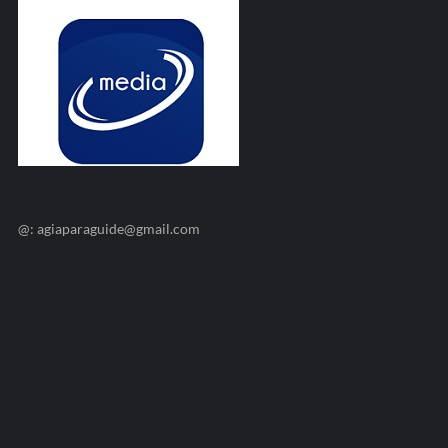
@: agiaparaguide@gmail.com