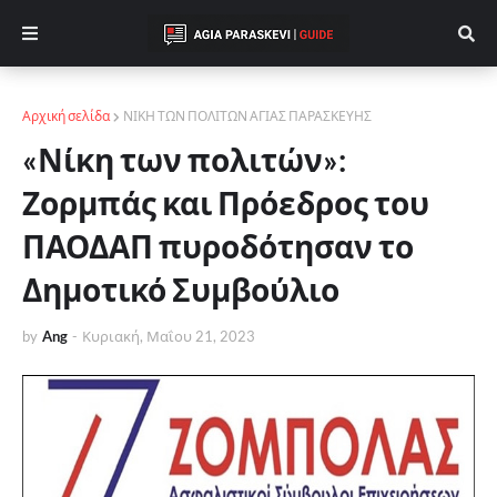
Αρχική σελίδα
ΝΙΚΗ ΤΩΝ ΠΟΛΙΤΩΝ ΑΓΙΑΣ ΠΑΡΑΣΚΕΥΗΣ
«Νίκη των πολιτών»:
Ζορμπάς και Πρόεδρος του
ΠΑΟΔΑΠ πυροδότησαν το
Δημοτικό Συμβούλιο
by
Ang
-
Κυριακή, Μαΐου 21, 2023