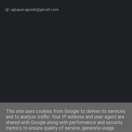
@: agiaparaguide@gmail.com
Agiaparaskevi-Guide.gr / 2009 ©
This site uses cookies from Google to deliver its services
and to analyze traffic. Your IP address and user-agent are
shared with Google along with performance and security
Design by -
Templateify
metrics to ensure quality of service, generate usage