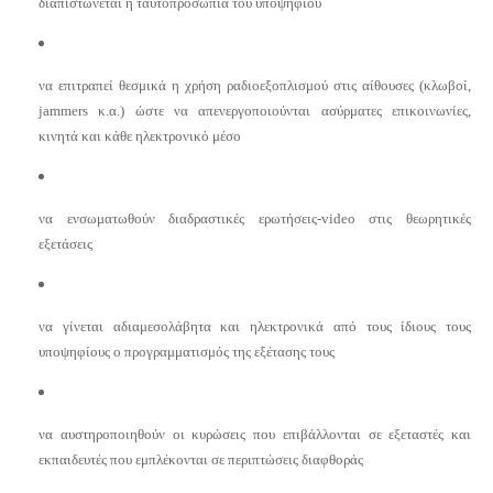
διαπιστώνεται η ταυτοπροσωπία του υποψηφίου
να επιτραπεί θεσμικά η
χρήση
ραδιοεξοπλισμού στις αίθουσες (κλωβοί,
jammers κ.α.) ώστε να απενεργοποιούνται ασύρματες επικοινωνίες,
κινητά και κάθε ηλεκτρονικό μέσο
να ενσωματωθούν διαδραστικές ερωτήσεις-
video
στις θεωρητικές
εξετάσεις
να γίνεται αδιαμεσολάβητα και ηλεκτρονικά από τους ίδιους τους
υποψηφίους ο προγραμματισμός της εξέτασης τους
να αυστηροποιηθούν οι κυρώσεις που επιβάλλονται σε εξεταστές και
εκπαιδευτές που εμπλέκονται σε περιπτώσεις διαφθοράς