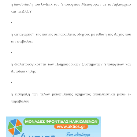
η δ
ιασύνδεση του
G
–
link
του Υπουργείου Μεταφορών με το Ληξιαρχείο
και τις Δ.Ο.Υ
η κ
αταχώρηση της ποινής σε παραβάτες οδηγούς με ευθύνη της Αρχής που
την επιβάλλει
η διαλειτουργικότητα των Πληροφορικών Συστημάτων Υπουργείων και
Αυτοδιοίκησης
η είσπραξη των τελών μεταβίβασης οχήματος αποκλειστικά μέσω
e
-
παραβόλου