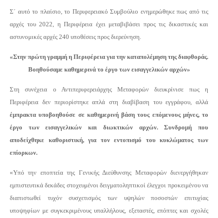
Σ΄ αυτό το πλαίσιο, το Περιφερειακό Συμβούλιο ενημερώθηκε πως από τις
αρχές του 2022, η Περιφέρεια έχει μεταβιβάσει προς τις δικαστικές και
αστυνομικές αρχές 240 υποθέσεις προς διερεύνηση.
«Στην πρώτη γραμμή η Περιφέρεια για την καταπολέμηση της διαφθοράς.
Βοηθούσαμε καθημερινά το έργο των εισαγγελικών αρχών»
Στη συνέχεια ο Αντιπεριφερειάρχης Μεταφορών διευκρίνισε πως η
Περιφέρεια δεν περιορίστηκε απλά στη διαβίβαση του εγγράφου, αλλά
έμπρακτα υποβοηθούσε σε καθημερινή βάση τους επόμενους μήνες, το
έργο των εισαγγελικών και διωκτικών αρχών. Συνδρομή που
αποδείχθηκε καθοριστική, για τον εντοπισμό του κυκλώματος των
επίορκων.
«Υπό την εποπτεία της Γενικής Διεύθυνσης Μεταφορών διενεργήθηκαν
εμπιστευτικά δεκάδες στοχευμένοι δειγματοληπτικοί έλεγχοι προκειμένου να
διαπιστωθεί τυχόν συσχετισμός των υψηλών ποσοστών επιτυχίας
υποψηφίων με συγκεκριμένους υπαλλήλους, εξεταστές, επόπτες και σχολές