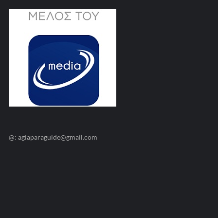
@: agiaparaguide@gmail.com