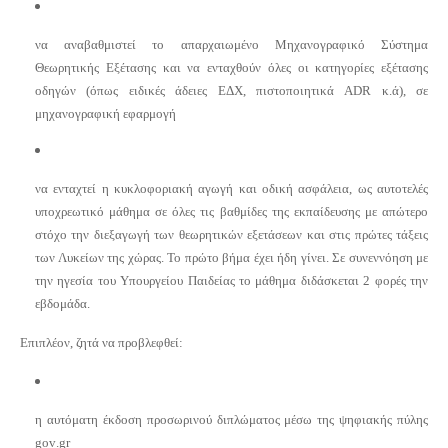
να αναβαθμιστεί το απαρχαιωμένο Μηχανογραφικό Σύστημα
Θεωρητικής Εξέτασης και να ενταχθούν όλες οι κατηγορίες εξέτασης
οδηγών (όπως ειδικές άδειες ΕΔΧ, πιστοποιητικά
ADR
κ.ά), σε
μηχανογραφική εφαρμογή
να ενταχτεί η κυκλοφοριακή αγωγή και οδική ασφάλεια, ως αυτοτελές
υποχρεωτικό μάθημα σε όλες τις βαθμίδες της εκπαίδευσης με απώτερο
στόχο την διεξαγωγή των θεωρητικών εξετάσεων και στις πρώτες τάξεις
των Λυκείων της χώρας. Το πρώτο βήμα έχει ήδη γίνει. Σε συνεννόηση με
την ηγεσία του Υπουργείου Παιδείας το μάθημα διδάσκεται 2 φορές την
εβδομάδα.
Επιπλέον, ζητά να προβλεφθεί:
η αυτόματη έκδοση προσωρινού διπλώματος μέσω της ψηφιακής πύλης
gov
.
gr