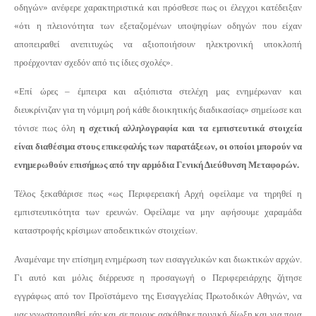
οδηγών» ανέφερε χαρακτηριστικά και πρόσθεσε πως οι έλεγχοι κατέδειξαν
«ότι η πλειονότητα των εξεταζομένων υποψηφίων οδηγών που είχαν
αποπειραθεί ανεπιτυχώς να αξιοποιήσουν ηλεκτρονική υποκλοπή
προέρχονταν σχεδόν από τις ίδιες σχολές».
«Επί ώρες – έμπειρα και αξιόπιστα στελέχη μας ενημέρωναν και
διευκρίνιζαν για τη νόμιμη ροή κάθε διοικητικής διαδικασίας» σημείωσε και
τόνισε πως όλη
η σχετική αλληλογραφία και τα εμπιστευτικά στοιχεία
είναι διαθέσιμα στους επικεφαλής των παρατάξεων, οι οποίοι μπορούν να
ενημερωθούν επισήμως από την αρμόδια Γενική Διεύθυνση Μεταφορών.
Τέλος ξεκαθάρισε πως «ως Περιφερειακή Αρχή οφείλαμε να τηρηθεί η
εμπιστευτικότητα των ερευνών. Οφείλαμε να μην αφήσουμε χαραμάδα
καταστροφής κρίσιμων αποδεικτικών στοιχείων.
Αναμέναμε την επίσημη ενημέρωση των εισαγγελικών και διωκτικών αρχών.
Γι αυτό και μόλις διέρρευσε η προσαγωγή ο Περιφερειάρχης ζήτησε
εγγράφως από τον
Προϊστάμενο της Εισαγγελίας Πρωτοδικών Αθηνών, να
μας γνωστοποιηθεί εάν και σε ποιους ασκήθηκε ποινική δίωξη και για ποια