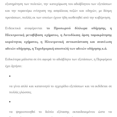
εξυπηρέτηση των πολιτών, την κατοχύρωση του αδιάβλητου των εξετάσεων
και την περαιτέρω ενίσχυση της ασφάλειας πεζών και οδηγών, με δέσμη
προτάσεων, πολλές εκ των οποίων έχουν ήδη υιοθετηθεί από την κυβέρνηση.
Ενδεικτικά αναφέρονται
το Προσωρινό δίπλωμα οδήγησης, η
Ηλεκτρονική μεταβίβαση οχήματος, η Αυτοδίκαιη άρση παρακράτησης
κυριότητας οχήματος, η Ηλεκτρονική αντικατάσταση και ανανέωση
αδειών οδήγησης, η Ταχυδρομική αποστολή των αδειών οδήγησης κ.ά.
Ειδικότερα μάλιστα σε ότι αφορά το αδιάβλητο των εξετάσεων, η Περιφέρεια
έχει ζητήσει:
να γίνει απλό και κατανοητό το εγχειρίδιο εξετάσεων και να εκδίδεται σε
πολλές γλώσσες.
να ψηφιοποιηθεί το δελτίο εξέτασης εκπαιδευομένου ώστε να