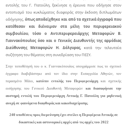
εντολής του Γ. Πατούλη, ξεκίνησε η έρευνα που οδήγησε στον
εντοπισμό του κυκλώματος διαφοράς στην έκδοση διπλωμάτων
οδήγησης,
όπως αποδείχθηκε και από τα σχετικά έγγραφά που
κατέθεσαν και διένειμαν στα μέλη του περιφερειακού
συμβουλίου, τόσο ο Αντιπεριφερειάρχης Μεταφορών Β.
Γιαννακόπουλος όσο και ο Γενικός Διευθυντής της αρμόδιας
Διεύθυνσης Μεταφορών Η. Δόλγυρας,
κατά την τελευταία
συζήτηση του θέματος στη συνεδρίαση του ΠΕΣΥ.
Στην τοποθέτησή του ο κ. Γιαννακόπουλος υπογράμμισε πως το σχετικό
έγγραφο διαβιβάστηκε από τον ίδιο στην Εισαγγελία Αθηνών, τον
περασμένο
Μάι
ο
,
κατόπιν εντολής του Περιφερειάρχη
και σχετικής
εισήγησης του Γενικού Διευθυντή Μεταφορών
και διασαφήνισε την
αυστηρή εντολή του Περιφερειάρχη Αττικής Γ. Πατούλη για μηδενική
ανοχή σε φαινόμενα διαφθοράς και κακοδιαχείρισης.
240 υποθέσεις προς διερεύνηση έχει στείλει η Περιφέρεια Αττικής σε
δικαστικές και αστυνομικές αρχές από τις αρχές του 2022