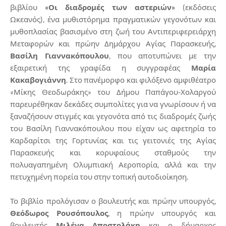
βιβλίου
«Οι διαδρομές των αστεριών»
(εκδόσεις
Ωκεανός), ένα μυθιστόρημα πραγματικών γεγονότων και
μυθοπλασίας βασισμένο στη ζωή του Αντιπεριφερειάρχη
Μεταφορών και πρώην Δημάρχου Αγίας Παρασκευής,
Βασίλη Γιαννακόπουλου
, που αποτυπώνει με την
εξαιρετική της γραφίδα η συγγραφέας
Μαρία
Κακαβογιάννη
. Στο πανέμορφο και φιλόξενο αμφιθέατρο
«Μίκης Θεοδωράκης» του Δήμου Παπάγου-Χολαργού
παρευρέθηκαν δεκάδες συμπολίτες για να γνωρίσουν ή να
ξαναζήσουν στιγμές και γεγονότα από τις διαδρομές ζωής
του Βασίλη Γιαννακόπουλου που είχαν ως αφετηρία το
Καρδαρίτσι της Γορτυνίας και τις γειτονιές της Αγίας
Παρασκευής και κορυφαίους σταθμούς την
πολυαγαπημένη Ολυμπιακή Αεροπορία, αλλά και την
πετυχημένη πορεία του στην τοπική αυτοδιοίκηση.
Το βιβλίο προλόγισαν ο βουλευτής και πρώην υπουργός,
Θεόδωρος Ρουσόπουλος
, η πρώην υπουργός και
βουλευτής
Μιλένα Αποστολάκη
και ο δήμαρχος