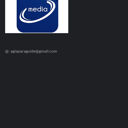
@: agiaparaguide@gmail.com