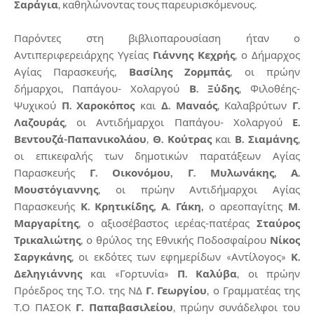
Σαράγια
, καθηλώνοντας τους παρευρισκόμενους.
Παρόντες στη βιβλιοπαρουσίαση ήταν ο
Αντιπεριφερειάρχης Υγείας
Γιάννης Κεχρής
, ο Δήμαρχος
Αγίας Παρασκευής,
Βασίλης Ζορμπάς
, οι πρώην
δήμαρχοι, Παπάγου- Χολαργού
Β. Ξύδης
, Φιλοθέης-
Ψυχικού
Π. Χαροκόπος
και
Δ. Μαναός
, Καλαβρύτων
Γ.
Λαζουράς
, οι Αντιδήμαρχοι Παπάγου- Χολαργού
Ε.
Βεντουζά-Παπανικολάου
,
Θ. Κούτρας
και
Β. Σιαμάνης
,
οι επικεφαλής των δημοτικών παρατάξεων Αγίας
Παρασκευής
Γ. Οικονόμου, Γ. Μυλωνάκης, Α.
Μουστόγιαννης
, οι πρώην Αντιδήμαρχοι Αγίας
Παρασκευής
Κ. Κρητικίδης, Α. Γάκη,
ο αρεοπαγίτης
Μ.
Μαργαρίτης
, ο αξιοσέβαστος ιερέας-πατέρας
Σταύρος
Τρικαλιώτης
, ο θρύλος της Εθνικής Ποδοσφαίρου
Νίκος
Σαργκάνης
, οι εκδότες των εφημερίδων «Αντίλογος»
Κ.
Δεληγιάννης
και «Γορτυνία»
Π. Καλύβα
, οι πρώην
Πρόεδρος της Τ.Ο. της ΝΔ
Γ. Γεωργίου
, ο Γραμματέας της
Τ.Ο ΠΑΣΟΚ
Γ. Παπαβασιλείου
, πρώην συνάδελφοι του