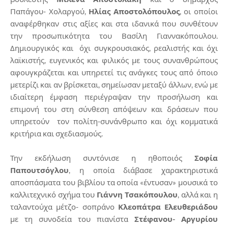
Παπάγου- Χολαργού,
Ηλίας Αποστολόπουλος
, οι οποίοι
αναφέρθηκαν στις αξίες και στα ιδανικά που συνθέτουν
την προσωπικότητα του Βασίλη Γιαννακόπουλου.
Δημιουργικός και όχι συγκρουσιακός, ρεαλιστής και όχι
λαϊκιστής, ευγενικός και φιλικός με τους συνανθρώπους
αφουγκράζεται και υπηρετεί τις ανάγκες τους από όποιο
μετερίζι και αν βρίσκεται, σημείωσαν μεταξύ άλλων, ενώ με
ιδιαίτερη έμφαση περιέγραψαν την προσήλωση και
επιμονή του στη σύνθεση απόψεων και δράσεων που
υπηρετούν τον πολίτη-συνάνθρωπο και όχι κομματικά
κριτήρια και σχεδιασμούς.
Την εκδήλωση συντόνισε η ηθοποιός
Σοφία
Παπουτσόγλου
, η οποία διάβασε χαρακτηριστικά
αποσπάσματα του βιβλίου τα οποία «έντυσαν» μουσικά το
καλλιτεχνικό σχήμα του
Γιάννη Τσακόπουλου
, αλλά και η
ταλαντούχα μέτζο- σοπράνο
Κλεοπάτρα Ελευθεριάδου
με τη συνοδεία του πιανίστα
Στέφανου- Αργυρίου