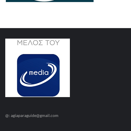
@: agiaparaguide@gmail.com