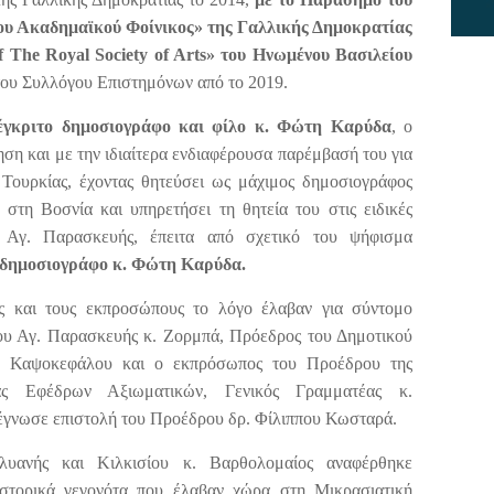
ου Ακαδημαϊκού Φοίνικος» της Γαλλικής Δημοκρατίας
f The Royal Society of Arts»
του Ηνωμένου Βασιλείου
 του Συλλόγου Επιστημόνων από το 2019.
 έγκριτο δημοσιογράφο και φίλο κ. Φώτη Καρύδα
, ο
ση και με την ιδιαίτερα ενδιαφέρουσα παρέμβασή του για
 Τουρκίας, έχοντας θητεύσει ως μάχιμος δημοσιογράφος
στη Βοσνία και υπηρετήσει τη θητεία του στις ειδικές
 Αγ. Παρασκευής, έπειτα από σχετικό του ψήφισμα
δημοσιογράφο κ. Φώτη Καρύδα.
ς και τους εκπροσώπους το λόγο έλαβαν για σύντομο
ου Αγ. Παρασκευής κ. Ζορμπά, Πρόεδρος του Δημοτικού
 Καψοκεφάλου και ο εκπρόσωπος του Προέδρου της
ας Εφέδρων Αξιωματικών, Γενικός Γραμματέας κ.
έγνωσε επιστολή του Προέδρου δρ. Φίλιππου Κωσταρά.
υανής και Κιλκισίου κ. Βαρθολομαίος αναφέρθηκε
ιστορικά γεγονότα που έλαβαν χώρα στη Μικρασιατική