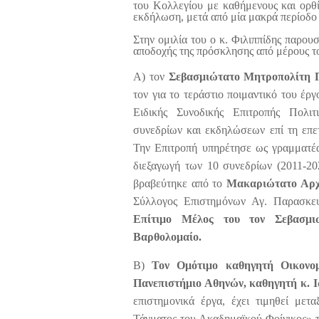
του Κολλεγίου με καθήμενους και ορθί
εκδήλωση, μετά από μία μακρά περίοδο 
Στην ομιλία του ο κ. Φιλιππίδης παρουσ
αποδοχής της πρόσκλησης από μέρους τ
Α) τον
Σεβασμιώτατο Μητροπολίτη Π
τον για το τεράστιο ποιμαντικό του έργ
Ειδικής Συνοδικής Επιτροπής Πολιτ
συνεδρίων και εκδηλώσεων επί τη επε
Την Επιτροπή υπηρέτησε ως γραμματέα
διεξαγωγή των 10 συνεδρίων (201
βραβεύτηκε από το
Mακαριώτατο Αρχ
Σύλλογος Επιστημόνων Αγ. Παρασκευ
Επίτιμο Μέλος
του τον Σεβασμι
Βαρθολομαίο.
Β)
Τον Ομότιμο καθηγητή Οικονο
Πανεπιστήμιο Αθηνών, καθηγητή κ. 
επιστημονικά έργα, έχει τιμηθεί με
Τάγματος του Ακαδημαϊκού Φοίνικος» τ