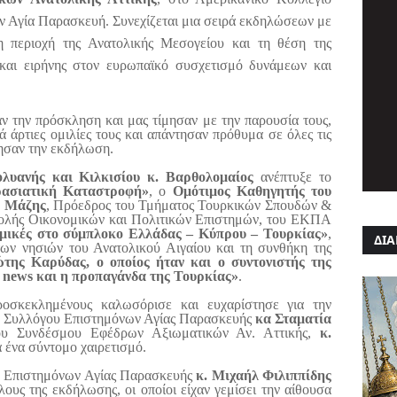
ην Αγία Παρασκευή. Συνεχίζεται μια σειρά εκδηλώσεων με
τη περιοχή της Ανατολικής Μεσογείου και τη θέση της
και ειρήνης στον ευρωπαϊκό συσχετισμό δυνάμεων και
αν την πρόσκληση και μας τίμησαν με την παρουσία τους,
ά άρτιες ομιλίες τους και απάντησαν πρόθυμα σε όλες τις
ησαν την εκδήλωση.
λυανής και Κιλκισίου κ. Βαρθολομαίος
ανέπτυξε το
ρασιατική Καταστροφή»
, ο
Ομότιμος Καθηγητής του
. Μάζης
, Πρόεδρος του Τμήματος Τουρκικών Σπουδών &
χολής Οικονομικών και Πολιτικών Επιστημών, του ΕΚΠΑ
αμικές στο σύμπλοκο Ελλάδας – Κύπρου – Τουρκίας»
,
ΔΙΑ
των νησιών του Ανατολικού Αιγαίου και τη συνθήκη της
της Καρύδας, ο οποίος ήταν και ο συντονιστής της
e news και η προπαγάνδα της Τουρκίας»
.
ροσκεκλημένους καλωσόρισε και ευχαρίστησε για την
ου Συλλόγου Επιστημόνων Αγίας Παρασκευής
κα Σταματία
ου Συνδέσμου Εφέδρων Αξιωματικών Αν. Αττικής,
κ.
α ένα σύντομο χαιρετισμό.
υ Επιστημόνων Αγίας Παρασκευής
κ. Μιχαήλ Φιλιππίδης
ους της εκδήλωσης, οι οποίοι είχαν γεμίσει την αίθουσα