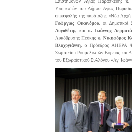
Επιστημόνων Αγίας Παρασκευής
κ.
Υπηρεσιών του Δήμου Αγίας Παρασ
επικεφαλής της παράταξης «Νέα Αρχή
Γεώργιος Οικονόμου
, οι Δημοτικοί
Λογοθέτης
και
κ. Ιωάννης Δερματά
Λυκόβρυσης Πεύκης
κ. Νικηφόρος Κ
Βλαχογιάννη
, ο Πρόεδρος AHEPA 
Σωματείου Ρουμελιωτών Βόρειας και Α
του Εξωραϊστικού Συλλόγου «Αγ. Ιωάν