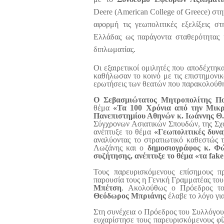
Deere (American College of Greece) στ
αφορμή τις γεωπολιτικές εξελίξεις σ
Ελλάδας ως παράγοντα σταθερότητας 
διπλωματίας.
Οι εξαιρετικοί ομιλητές που αποδέχτηκ
καθήλωσαν το κοινό με τις επιστημονικ
ερωτήσεις των θεατών που παρακολούθ
Ο Σεβασμιώτατος Μητροπολίτης Πο
θέμα
«Τα 100 Χρόνια από την Μικ
Πανεπιστημίου Αθηνών κ. Ιωάννης Θ
Σύγχρονων Ασιατικών Σπουδών, της Σ
ανέπτυξε το θέμα
«Γεωπολιτικές δυν
αναλύοντας το στρατιωτικό καθεστώς 
Λωζάνης και ο
δημοσιογράφος κ. Φώ
συζήτησης, ανέπτυξε το θέμα «τα fak
Τους παρευρισκόμενους επίσημους π
παρουσία τους η Γενική Γραμματέας τ
Μπέτση
. Ακολούθως ο Πρόεδρος τ
Θεόδωρος Μπριάνης
έλαβε το λόγο γι
Στη συνέχεια ο Πρόεδρος του Συλλόγο
ευχαρίστησε τους παρευρισκόμενους φίλ