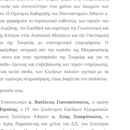
τονία που συντελέστηκε στα χρόνια των διωγμών των
το. Ο Ομότιμος Καθηγητής του Πανεπιστημίου Αθηνών κ.
και γραφήματα το στρατιωτικό καθεστώς των νησιών του
 Λωζάνης, τον EastMed και ευρύτερα την Γεωπολιτική και
ης Κύπρου στην Ανατολική Μεσόγειο και την Οικονομική
ι της Τουρκίας με επιστημονικά επιχειρήματα. Ο
αφέρθηκε ιστορικά από την περίοδο της Μικρασιατικής
 news και στην προπαγάνδα της Τουρκίας και για τη
undis» έρευνας και επιβεβαίωσης των πηγών ενημέρωσης,
και social media, των Ελλήνων πολιτών σχετικά με τα
την ευρύτερη πληροφόρηση, όπως διαχέεται στο διαδίκτυο.
ρουσία τους:
 Επικοινωνιών
κ. Βασίλειος Γιαννακόπουλος
, ο πρώην
Μπριάνης
, ο ΓΓ του Συνδέσμου Εφέδρων Αξιωματικών
ορικού Συλλόγου Αθηνών
κ. Ζώης Σταυρόπουλος
, ο
 Αγίας Παρασκευής και μέλος του Δ.Σ. του Συλλόγου