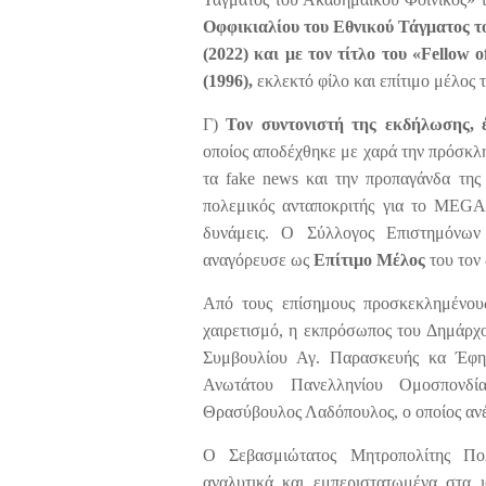
Οφφικιαλίου του Εθνικού Τάγματος τ
(2022) και με τον τίτλο του «Fellow o
(1996),
εκλεκτό φίλο και επίτιμο μέλος
Γ)
Τον συντονιστή της εκδήλωσης,
οποίος αποδέχθηκε με χαρά την πρόσκλη
τα fake news και την προπαγάνδα της
πολεμικός ανταποκριτής για το MEGA 
δυνάμεις. Ο Σύλλογος Επιστημόνων
αναγόρευσε ως
Επίτιμο Μέλος
του τον
Από τους επίσημους προσκεκλημένου
χαιρετισμό, η εκπρόσωπος του Δημάρχ
Συμβουλίου Αγ. Παρασκευής κα Έφη
Ανωτάτου Πανελληνίου Ομοσπονδί
Θρασύβουλος Λαδόπουλος, ο οποίος αν
Ο Σεβασμιώτατος Μητροπολίτης Πολ
αναλυτικά και εμπεριστατωμένα στα 