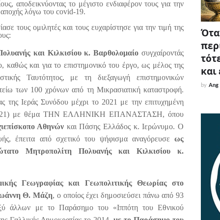
ους, αποδεικνύοντας το μέγιστο ενδιαφέρον τους για την
αποχής λόγω του covid-19.
ίασε τους ομιλητές και τους ευχαρίστησε για την τιμή της
Όταν
ους:
περ
ολυανής και Κιλκισίου κ. Βαρθολομαίο
συγχαίροντάς
τότε
ο, καθώς και για το επιστημονικό του έργο, ως μέλος της
και
ιστικής Ταυτότητος, με τη διεξαγωγή επιστημονικών
by
Ang
τείω των 100 χρόνων από τη Μικρασιατική καταστροφή.
ς της Ιεράς Συνόδου μέχρι το 2021 με την επιτυχημένη
1-2021) με θέμα ΤΗΝ ΕΛΛΗΝΙΚΗ ΕΠΑΝΑΣΤΑΣΗ, όπου
ιεπίσκοπο Αθηνών
και Πάσης Ελλάδος κ. Ιερώνυμο. Ο
ής, έπειτα από σχετικό του ψήφισμα αναγόρευσε
ως
ώτατο Μητροπολίτη Πολυανής και Κιλκισίου κ.
μικής Γεωγραφίας και Γεωπολιτικής Θεωρίας στο
Ιωάννη Θ. Μάζη
, ο οποίος έχει δημοσιεύσει πάνω από 93
ταξύ άλλων με το Παράσημο του «Ιππότη του Εθνικού
ης Γαλλικής Δημοκρατίας το 2014,
με το Παράσημο του