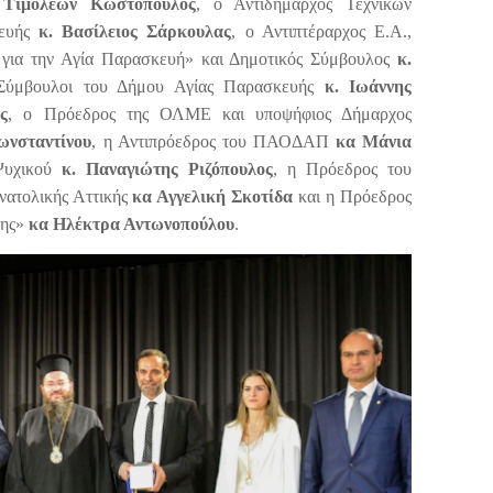
 Τιμολέων Κωστόπουλος
, ο Αντιδήμαρχος Τεχνικών
κευής
κ. Βασίλειος Σάρκουλας
, ο Αντιπτέραρχος Ε.Α.,
 για την Αγία Παρασκευή» και Δημοτικός Σύμβουλος
κ.
 Σύμβουλοι του Δήμου Αγίας Παρασκευής
κ. Ιωάννης
ς
, ο Πρόεδρος της ΟΛΜΕ και υποψήφιος Δήμαρχος
ωνσταντίνου
, η Αντιπρόεδρος του ΠΑΟΔΑΠ
κα Μάνια
Ψυχικού
κ. Παναγιώτης Ριζόπουλος
, η Πρόεδρος του
νατολικής Αττικής
κα Αγγελική Σκοτίδα
και η Πρόεδρος
νης»
κα Ηλέκτρα Αντωνοπούλου
.