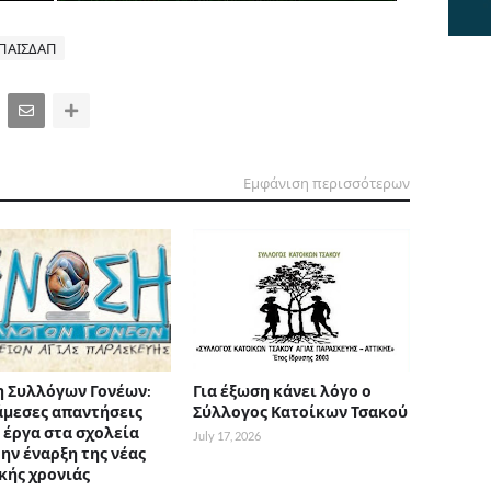
ΠΑΙΣΔΑΠ
Εμφάνιση περισσότερων
 Συλλόγων Γονέων:
Για έξωση κάνει λόγο ο
άμεσες απαντήσεις
Σύλλογος Κατοίκων Τσακού
α έργα στα σχολεία
July 17, 2026
την έναρξη της νέας
κής χρονιάς