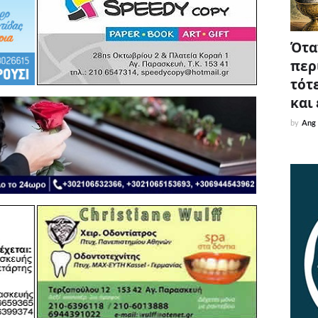
Όταν
περ
τότε
και
by
Ang