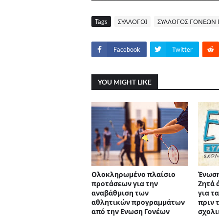
Tags
ΣΥΛΛΟΓΟΙ
ΣΥΛΛΟΓΟΣ ΓΟΝΕΩΝ 
Facebook
Twitter
YOU MIGHT LIKE
Ολοκληρωμένο πλαίσιο
Ένωση
προτάσεων για την
Ζητά 
αναβάθμιση των
για τ
αθλητικών προγραμμάτων
πριν 
από την Ενωση Γονέων
σχολι