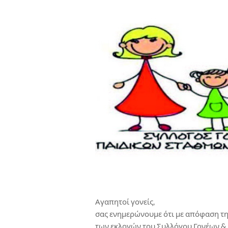
Αγαπητοί γονείς,
σας ενημερώνουμε ότι με απόφαση τ
των εκλογών του Συλλόγου Γονέων &