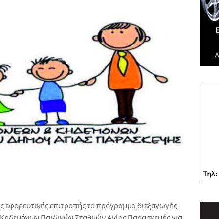
ης εφορευτικής επιτροπής το πρόγραμμα διεξαγωγής
 Κηδεμόνων Παιδικών Σταθμών Αγίας Παρασκευής για