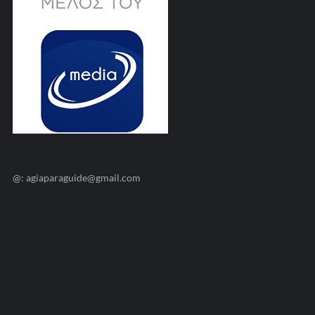
@: agiaparaguide@gmail.com