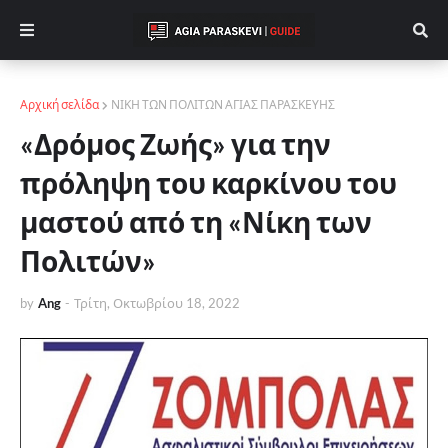
Αρχική σελίδα
ΝΙΚΗ ΤΩΝ ΠΟΛΙΤΩΝ ΑΓΙΑΣ ΠΑΡΑΣΚΕΥΗΣ
«Δρόμος Ζωής» για την
πρόληψη του καρκίνου του
μαστού από τη «Νίκη των
Πολιτών»
by
Ang
-
Τρίτη, Οκτωβρίου 18, 2022