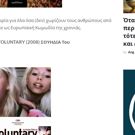
Όταν
ορία για όλα όσα (δεν) χωρίζουν τους ανθρώπους από
περ
ηκε ως Ευρωπαϊκή Κωμωδία της χρονιάς.
τότε
NVOLUNTARY (2008) ΣΟΥΗΔΙΑ Του
και
by
Ang