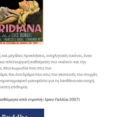
 και μεγάλες προκλήσεις, ενοχλητικές εικόνες, έναν
μια τελετουργική καθαίρεση του «καλού» και την
. Μια κωμωδία που στις πιο
άμα. Και ένα δράμα που στις πιο σκοτεινές του στιγμές
l κινηματογραφικό μανιφέστο για τη λανθάνουσα ενοχή,
ρεστη επιθυμία.
ιποθύμησε από ντροπή» Ιραν-Γαλλία 2007)