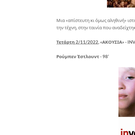
Μια «απίστευτη κι όμως αληθινή» ιστ
την τέχνη, στην ταινία που αναδείχτ
Τετάρτη 2/11/2022
, «ΑΚΟΥΣΙΑ» - I
Ρούμπεν Έστλουντ - 98’