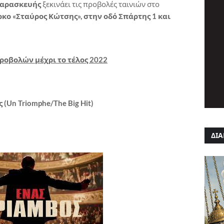
Παρασκευής
ξεκινάει τις προβολές ταινιών στο
κο «Σταύρος Κώτσης», στην οδό Σπάρτης 1 και
οβολών μέχρι το τέλος 2022
 (Un Triomphe/The Big Hit)
ΔΙΑ