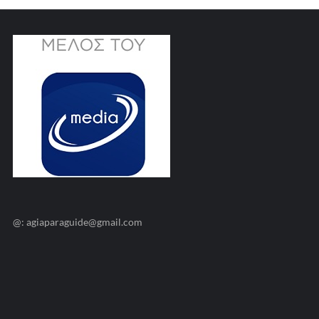
@: agiaparaguide@gmail.com