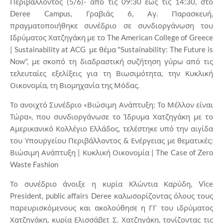
Περιβάλλοντος (5/6)- από τις 09:30 έως τις 14:30, στο
Deree Campus, Γραβιάς 6, Αγ. Παρασκευή,
πραγματοποιήθηκε συνέδριο σε συνδιοργάνωση του
Ιδρύματος Χατζηγάκη με το The American College of Greece
| Sustainability at ACG με θέμα "Sustainability: The Future is
Now", με σκοπό τη διαδραστική συζήτηση γύρω από τις
τελευταίες εξελίξεις για τη Βιωσιμότητα, την Κυκλική
Οικονομία, τη Βιομηχανία της Μόδας.
Το ανοιχτό Συνέδριο «Βιώσιμη Ανάπτυξη: Το Μέλλον είναι
Τώρα», που συνδιοργάνωσε το Ίδρυμα Χατζηγάκη με το
Αμερικανικό Κολλέγιο Ελλάδος, τελέστηκε υπό την αιγίδα
του Υπουργείου Περιβάλλοντος & Ενέργειας με θεματικές:
Βιώσιμη Ανάπτυξη | Κυκλική Οικονομία | The Case of Zero
Waste Fashion
Το συνέδριο άνοιξε η κυρία Κλώντια Καρύδη, Vice
President, public affairs Deree καλωσορίζοντας όλους τους
παρευρισκόμενους και ακολούθησε η ΓΓ του ιδρύματος
Χατζηγάκη, κυρία Ελισσάβετ Σ. Χατζηγάκη, τονίζοντας τις