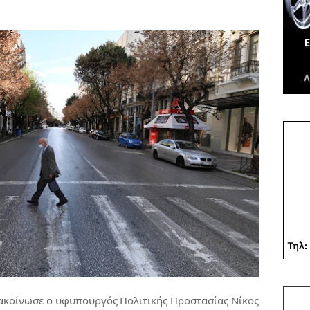
νακοίνωσε ο υφυπουργός Πολιτικής Προστασίας Νίκος