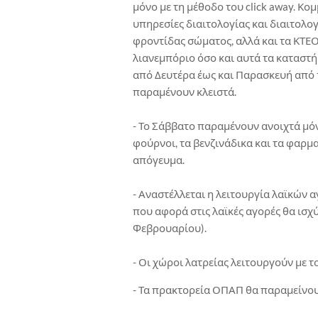
μόνο με τη μέθοδο του click away. Κο
υπηρεσίες διαιτολογίας και διαιτολο
φροντίδας σώματος, αλλά και τα ΚΤΕΟ,
λιανεμπόριο όσο και αυτά τα καταστή
από Δευτέρα έως και Παρασκευή από τι
παραμένουν κλειστά.
- Το Σάββατο παραμένουν ανοιχτά μό
φούρνοι, τα βενζινάδικα και τα φαρμακ
απόγευμα.
- Αναστέλλεται η λειτουργία λαϊκών 
που αφορά στις λαϊκές αγορές θα ισχ
Φεβρουαρίου).
- Οι χώροι λατρείας λειτουργούν με τ
- Τα πρακτορεία ΟΠΑΠ θα παραμείνου