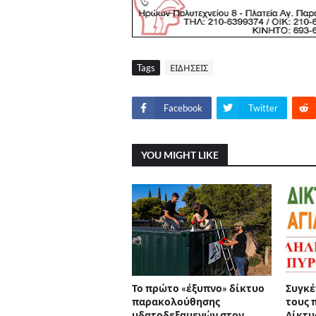
Tags
ΕΙΔΗΣΕΙΣ
Facebook
Twitter
YOU MIGHT LIKE
Το πρώτο «έξυπνο» δίκτυο
Συγκέ
παρακολούθησης
τους 
υδατοδεξαμενών στον
Δίκτυ