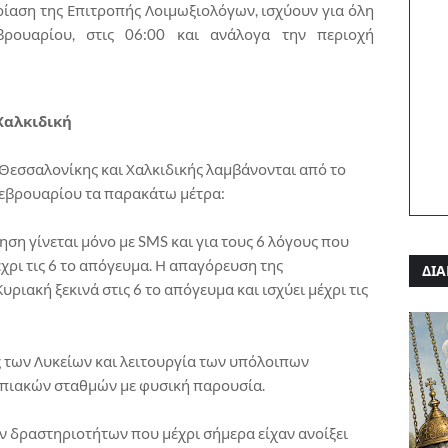
ίαση της Επιτροπής Λοιμωξιολόγων, ισχύουν για όλη
ουαρίου, στις 06:00 και ανάλογα την περιοχή
 Χαλκιδική
, Θεσσαλονίκης και Χαλκιδικής λαμβάνονται από το
Φεβρουαρίου τα παρακάτω μέτρα:
ηση γίνεται μόνο με SMS και για τους 6 λόγους που
χρι τις 6 το απόγευμα. Η απαγόρευση της
ΔΙΑ
υριακή ξεκινά στις 6 το απόγευμα και ισχύει μέχρι τις
ς των Λυκείων και λειτουργία των υπόλοιπων
πιακών σταθμών με φυσική παρουσία.
ων δραστηριοτήτων που μέχρι σήμερα είχαν ανοίξει