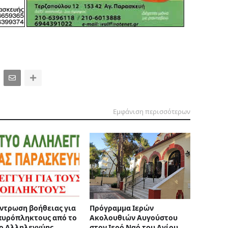
Εμφάνιση περισσότερων
ντρωση βοήθειας για
Πρόγραμμα Ιερών
πυρόπληκτους από το
Ακολουθιών Αυγούστου
ο Αλληλεγγύης
στον Ιερό Ναό του Αγίου