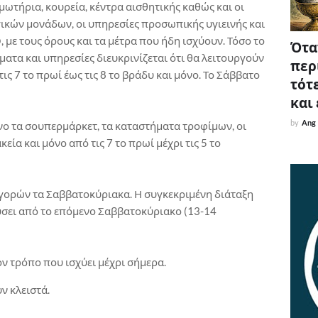
μμωτήρια, κουρεία, κέντρα αισθητικής καθώς και οι
γικών μονάδων, οι υπηρεσίες προσωπικής υγιεινής και
 με τους όρους και τα μέτρα που ήδη ισχύουν. Τόσο το
Όταν
ματα και υπηρεσίες διευκρινίζεται ότι θα λειτουργούν
περ
ς 7 το πρωί έως τις 8 το βράδυ και μόνο. Το Σάββατο
τότε
και
by
Ang
νο τα σουπερμάρκετ, τα καταστήματα τροφίμων, οι
εία και μόνο από τις 7 το πρωί μέχρι τις 5 το
αγορών τα Σαββατοκύριακα. Η συγκεκριμένη διάταξη
ύσει από το επόμενο Σαββατοκύριακο (13-14
ον τρόπο που ισχύει μέχρι σήμερα.
ν κλειστά.