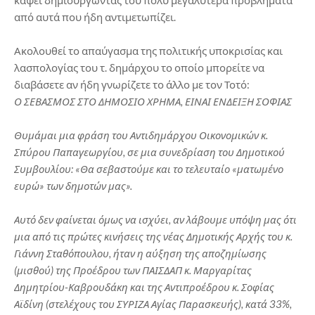
κάψει δημιουργώντας του πολύ μεγαλύτερα προβλήματα
από αυτά που ήδη αντιμετωπίζει.
Ακολουθεί το απαύγασμα της πολιτικής υποκρισίας και
λασπολογίας του τ. δημάρχου το οποίο μπορείτε να
διαβάσετε αν ήδη γνωρίζετε το άλλο με τον Τοτό:
Ο ΣΕΒΑΣΜΟΣ ΣΤΟ ΔΗΜΟΣΙΟ ΧΡΗΜΑ, ΕΙΝΑΙ ΕΝΔΕΙΞΗ ΣΟΦΙΑΣ
Θυμάμαι μια φράση του Αντιδημάρχου Οικονομικών κ.
Σπύρου Παπαγεωργίου, σε μια συνεδρίαση του Δημοτικού
Συμβουλίου: «Θα σεβαστούμε και το τελευταίο «ματωμένο
ευρώ» των δημοτών μας».
Αυτό δεν φαίνεται όμως να ισχύει, αν λάβουμε υπόψη μας ότι
μια από τις πρώτες κινήσεις της νέας Δημοτικής Αρχής του κ.
Γιάννη Σταθόπουλου, ήταν η αύξηση της αποζημίωσης
(μισθού) της Προέδρου των ΠΑΙΣΔΑΠ κ. Μαργαρίτας
Δημητρίου-Καβρουδάκη και της Αντιπροέδρου κ. Σοφίας
Αϊδίνη (στελέχους του ΣΥΡΙΖΑ Αγίας Παρασκευής), κατά 33%,