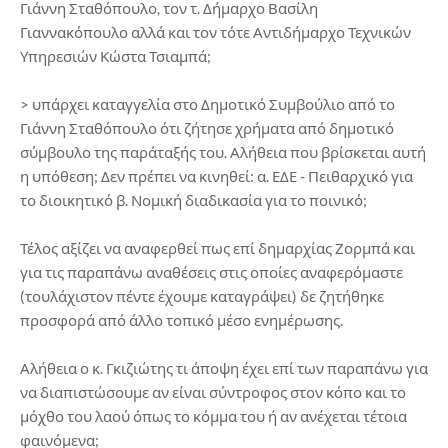
Γιάννη Σταθόπουλο, τον τ. Δήμαρχο Βασίλη
Γιαννακόπουλο αλλά και τον τότε Αντιδήμαρχο Τεχνικών
Υπηρεσιών Κώστα Τσιαμπά;
> υπάρχει καταγγελία στο Δημοτικό Συμβούλιο από το
Γιάννη Σταθόπουλο ότι ζήτησε χρήματα από δημοτικό
σύμβουλο της παράταξής του. Αλήθεια που βρίσκεται αυτή
η υπόθεση; Δεν πρέπει να κινηθεί: α. ΕΔΕ - Πειθαρχικό για
το διοικητικό β. Νομική διαδικασία για το ποινικό;
Τέλος αξίζει να αναφερθεί πως επί δημαρχίας Ζορμπά και
για τις παραπάνω αναθέσεις στις οποίες αναφερόμαστε
(τουλάχιστον πέντε έχουμε καταγράψει) δε ζητήθηκε
προσφορά από άλλο τοπικό μέσο ενημέρωσης.
Αλήθεια ο κ. Γκιζιώτης τι άποψη έχει επί των παραπάνω για
να διαπιστώσουμε αν είναι σύντροφος στον κόπο και το
μόχθο του λαού όπως το κόμμα του ή αν ανέχεται τέτοια
φαινόμενα;