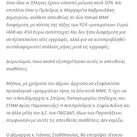
όταν όλοι οι Έλληνες έχουν υποστεί μείωση κατά 50%. Και
επιπλέον όταν η Πρόεδρος κ. Μαργαρίτα Καβρουδάκη-
Δημητρίου, ανέθεσε απευθείας σε δύο τοπικά ΜΜΕ
διαφήμιση, με κόστος της τάξης των 924 «ματωμένων» Ευρώ
(468 και 456 Ευρώ αντίστοιχα). Και δεν ήταν διαφήμιση για
να προσελκύσει νέες εγγραφές, αλλά για να αυτοπροβληθεί-
αυτοδιαφημιστεί πολλούς μήνες μετά τις εγγραφές.
Διερωτώμαι, ποιο σκοπό εξυπηρέτησαν αυτές οι απευθείας
αναθέσεις.
Μήπως, με χρήματα του Δήμου, άρχισαν να εξοφλούνται
προεκλογικά «γραμμάτια» προς τα δύο αυτά ΜΜΕ; Τι έχει να
πει ο Αντιδήμαρχος κ. Σπύρος Παπαγεωργίου (στέλεχος του
ΕΠΑΜ Αγίας Παρασκευής); Η Αντιπρόεδρος κ. Σοφία Αϊδίνη και
τα άλλα μέλη του Δ.Σ. των ΠΑΙΣΔΑΠ, όλων των Παρατάξεων,
συμφωνούν με αυτές τις απευθείας αναθέσεις; Δεν νομίζω.
Ο Δήμαρχος κ. Γιάννης Σταθόπουλος, θα επιτρέψει τέτοιου