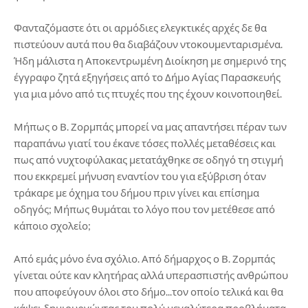
Φανταζόμαστε ότι οι αρμόδιες ελεγκτικές αρχές δε θα
πιστεύουν αυτά που θα διαβάζουν ντοκουμενταρισμένα.
Ήδη μάλιστα η Αποκεντρωμένη Διοίκηση με σημερινό της
έγγραφο ζητά εξηγήσεις από το Δήμο Αγίας Παρασκευής
για μια μόνο από τις πτυχές που της έχουν κοινοποιηθεί.
Μήπως ο Β. Ζορμπάς μπορεί να μας απαντήσει πέραν των
παραπάνω γιατί του έκανε τόσες πολλές μεταθέσεις και
πως από νυχτοφύλακας μετατάχθηκε σε οδηγό τη στιγμή
που εκκρεμεί μήνυση εναντίον του για εξύβριση όταν
τράκαρε με όχημα του δήμου πριν γίνει και επίσημα
οδηγός; Μήπως θυμάται το λόγο που τον μετέθεσε από
κάποιο σχολείο;
Από εμάς μόνο ένα σχόλιο. Από δήμαρχος ο Β. Ζορμπάς
γίνεται ούτε καν κλητήρας αλλά υπερασπιστής ανθρώπου
που αποφεύγουν όλοι στο δήμο...τον οποίο τελικά και θα