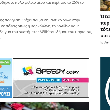
οδήλατο πολύ φιλικό μέσο και περίπου το 25% το
Όταν
σης ποδηλάτων έχει παίξει σημαντικό ρόλο στην
περ
σε πόλεις όπως η Βαρκελώνη, το Λονδίνο και η
τότε
ειγμα του συστήματος Vélib’ του δήμου του Παρισιού,
και
.
by
Ang