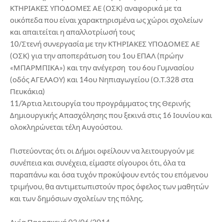
ΚΤΗΡΙΑΚΕΣ ΥΠΟΔΟΜΕΣ ΑΕ (ΟΣΚ) αναφορικά με τα
οικόπεδα που είναι χαρακτηρισμένα ως χώροι σχολείων
και απαιτείται η απαλλοτρίωσή τους
10/Στενή συνεργασία με την ΚΤΗΡΙΑΚΕΣ ΥΠΟΔΟΜΕΣ ΑΕ
(ΟΣΚ) για την αποπεράτωση του 1ου ΕΠΑΛ (πρώην
«ΜΠΑΡΜΠΙΚΑ») και την ανέγερση του 6ου Γυμνασίου
(οδός ΑΓΕΛΑΟΥ) και 14ου Νηπιαγωγείου (Ο.Τ.328 στα
Πευκάκια)
11/Άρτια λειτουργία του προγράμματος της Θερινής
Δημιουργικής Απασχόλησης που ξεκινά στις 16 Ιουνίου και
ολοκληρώνεται τέλη Αυγούστου.
Πιστεύοντας ότι οι Δήμοι οφείλουν να λειτουργούν με
συνέπεια και συνέχεια, είμαστε σίγουροι ότι, όλα τα
παραπάνω και όσα τυχόν προκύψουν εντός του επόμενου
τριμήνου, θα αντιμετωπιστούν προς όφελος των μαθητών
και των δημόσιων σχολείων της πόλης.