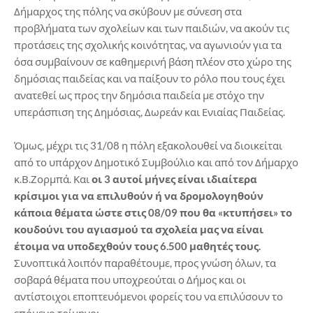
Δήμαρχος της πόλης να σκύβουν με σύνεση στα
προβλήματα των σχολείων και των παιδιών, να ακούν τις
προτάσεις της σχολικής κοινότητας, να αγωνιούν για τα
όσα συμβαίνουν σε καθημερινή βάση πλέον στο χώρο της
δημόσιας παιδείας και να παίξουν το ρόλο που τους έχει
ανατεθεί ως προς την δημόσια παιδεία με στόχο την
υπεράσπιση της Δημόσιας, Δωρεάν και Ενιαίας Παιδείας.
Όμως, μέχρι τις 31/08 η πόλη εξακολουθεί να διοικείται
από το υπάρχον Δημοτικό Συμβούλιο και από τον Δήμαρχο
κ.Β.Ζορμπά. Και
οι 3 αυτοί μήνες είναι ιδιαίτερα
κρίσιμοι για να επιλυθούν ή να δρομολογηθούν
κάποια θέματα ώστε στις 08/09 που θα «κτυπήσει» το
κουδούνι του αγιασμού τα σχολεία μας να είναι
έτοιμα να υποδεχθούν τους 6.500 μαθητές τους.
Συνοπτικά λοιπόν παραθέτουμε, προς γνώση όλων, τα
σοβαρά θέματα που υποχρεούται ο Δήμος και οι
αντίστοιχοι εποπτευόμενοι φορείς του να επιλύσουν το