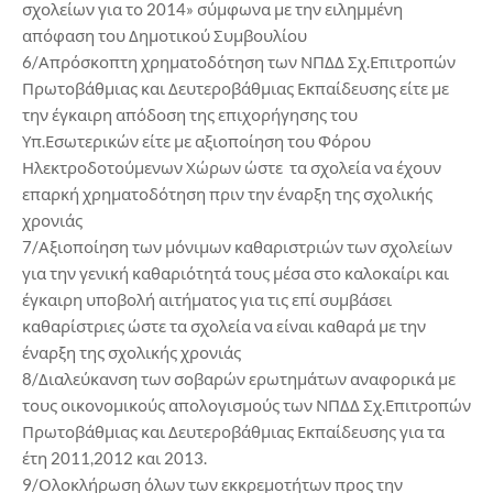
σχολείων για το 2014» σύμφωνα με την ειλημμένη
απόφαση του Δημοτικού Συμβουλίου
6/Απρόσκοπτη χρηματοδότηση των ΝΠΔΔ Σχ.Επιτροπών
Πρωτοβάθμιας και Δευτεροβάθμιας Εκπαίδευσης είτε με
την έγκαιρη απόδοση της επιχορήγησης του
Υπ.Εσωτερικών είτε με αξιοποίηση του Φόρου
Ηλεκτροδοτούμενων Χώρων ώστε τα σχολεία να έχουν
επαρκή χρηματοδότηση πριν την έναρξη της σχολικής
χρονιάς
7/Αξιοποίηση των μόνιμων καθαριστριών των σχολείων
για την γενική καθαριότητά τους μέσα στο καλοκαίρι και
έγκαιρη υποβολή αιτήματος για τις επί συμβάσει
καθαρίστριες ώστε τα σχολεία να είναι καθαρά με την
έναρξη της σχολικής χρονιάς
8/Διαλεύκανση των σοβαρών ερωτημάτων αναφορικά με
τους οικονομικούς απολογισμούς των ΝΠΔΔ Σχ.Επιτροπών
Πρωτοβάθμιας και Δευτεροβάθμιας Εκπαίδευσης για τα
έτη 2011,2012 και 2013.
9/Ολοκλήρωση όλων των εκκρεμοτήτων προς την