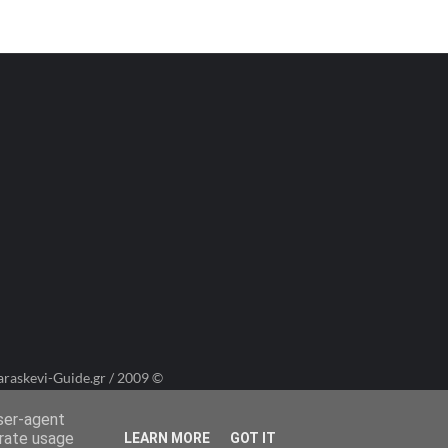
araskevi-Guide.gr / 2009 ©
user-agent
erate usage
LEARN MORE
GOT IT