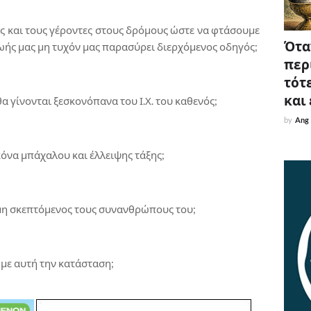
ας και τους γέροντες στους δρόμους ώστε να φτάσουμε
Όταν
ωής μας μη τυχόν μας παρασύρει διερχόμενος οδηγός;
περ
τότε
και
θα γίνονται ξεσκονόπανα του Ι.Χ. του καθενός;
by
Ang
κόνα μπάχαλου και έλλειψης τάξης;
ι μη σκεπτόμενος τους συνανθρώπους του;
 με αυτή την κατάσταση;