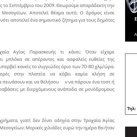
ς το Σεπτέμβριο του 2009. Θεωρούμε απαράδεκτη την
 Μεσογείων. Αποτελεί θέαμα αυτό; Ο δρόμος είναι
ότι αποτελεί ένα σημαντικό ζήτημα για τους δημότες
οχαία Αγίας Παρασκευής τι κάνει; Όταν είχαμε
ι μπλόκα σε απέραντες και ασφαλείς ευθείες της
υπερβεί κανείς το ιλιγγιώδες όριο των 70-80 χλμ/ώρα.
ορές στην πλατεία να κόβει καμία κλήση σε
 πεινάσουν και να θελήσου
ν να πάρουν ένα τοστ ή
παραβάσεις με διερχόμενους ανάποδα σε μονόδρομους
ρήματα, γιατί δεν δίνει οδηγία στην Τροχαία Αγίας
 Μεσογείων; Μερικές χιλιάδες ευρώ την ημέρα θα ήταν