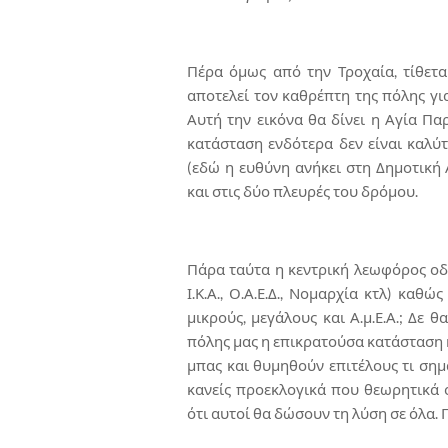
Πέρα όμως από την Τροχαία, τίθετ
αποτελεί τον καθρέπτη της πόλης για 
Αυτή την εικόνα θα δίνει η Αγία Πα
κατάσταση ενδότερα δεν είναι καλύτ
(εδώ η ευθύνη ανήκει στη Δημοτική
και στις δύο πλευρές του δρόμου.
Πάρα ταύτα η κεντρική λεωφόρος οδη
Ι.Κ.Α., Ο.Α.Ε.Δ., Νομαρχία κτλ) καθ
μικρούς, μεγάλους και Α.μ.Ε.Α.; Δε
πόλης μας η επικρατούσα κατάσταση κ
μπας και θυμηθούν επιτέλους τι σημ
κανείς προεκλογικά που θεωρητικά 
ότι αυτοί θα δώσουν τη λύση σε όλα.