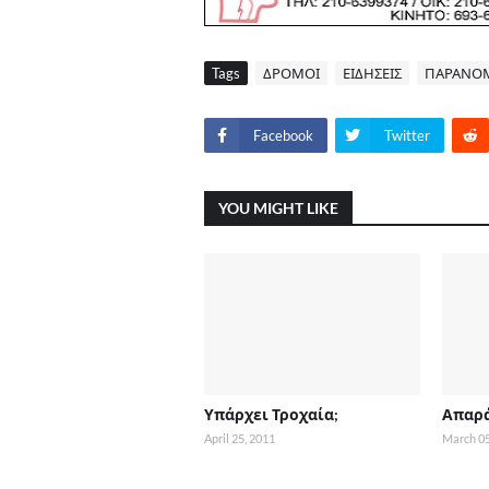
Tags
ΔΡΟΜΟΙ
ΕΙΔΗΣΕΙΣ
ΠΑΡΑΝΟΜ
Facebook
Twitter
YOU MIGHT LIKE
Υπάρχει Τροχαία;
Απαρ
April 25, 2011
March 05