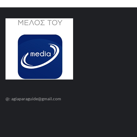
@: agiaparaguide@gmail.com