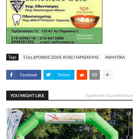
Tags
11ος ΔΡΟΜΟΣ ΖΩΗΣ ΑΓΙΑΣ ΠΑΡΑΣΚΕΥΗΣ
ΑΘΛΗΤΙΚΑ
Facebook
Twitter
YOU MIGHT LIKE
Εμφάνιση περισσότερων