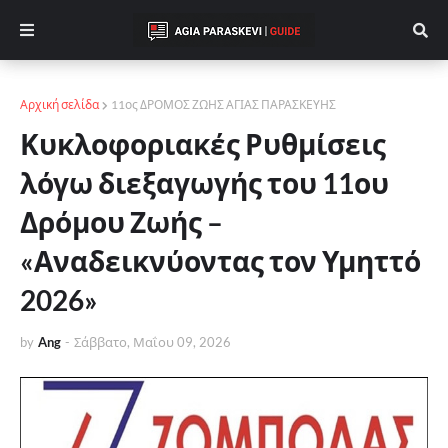
Αρχική σελίδα
11ος ΔΡΟΜΟΣ ΖΩΗΣ ΑΓΙΑΣ ΠΑΡΑΣΚΕΥΗΣ
Κυκλοφοριακές Ρυθμίσεις
λόγω διεξαγωγής του 11ου
Δρόμου Ζωής –
«Αναδεικνύοντας τον Υμηττό
2026»
by
Ang
-
Σάββατο, Μαΐου 09, 2026