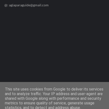
@: agiaparaguide@gmail.com
Agiaparaskevi-Guide.gr / 2009 ©
This site uses cookies from Google to deliver its services
and to analyze traffic. Your IP address and user-agent are
shared with Google along with performance and security
Design by -
Templateify
metrics to ensure quality of service, generate usage
statistics, and to detect and address abuse.