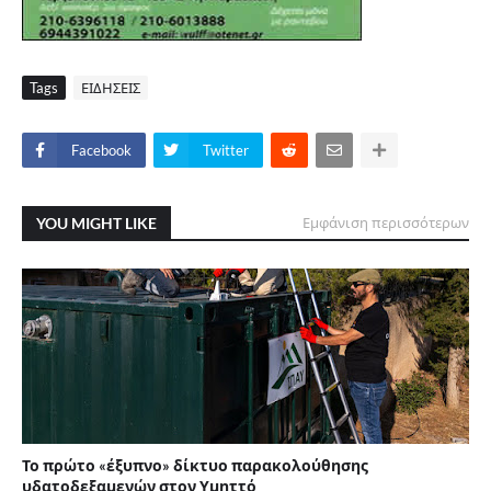
Tags
ΕΙΔΗΣΕΙΣ
Facebook
Twitter
YOU MIGHT LIKE
Εμφάνιση περισσότερων
Το πρώτο «έξυπνο» δίκτυο παρακολούθησης
υδατοδεξαμενών στον Υμηττό