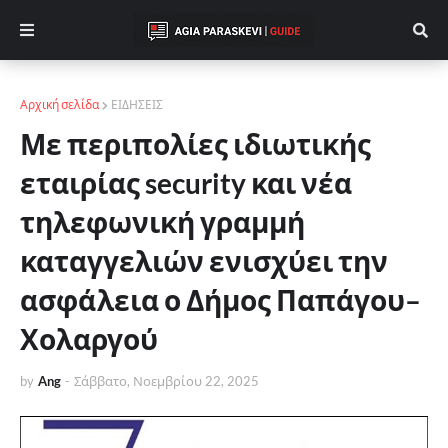
Αρχική σελίδα
ΕΙΔΗΣΕΙΣ
Με περιπολίες ιδιωτικής
εταιρίας security και νέα
τηλεφωνική γραμμή
καταγγελιών ενισχύει την
ασφάλεια ο Δήμος Παπάγου–
Χολαργού
by
Ang
-
Σάββατο, Νοεμβρίου 22, 2025