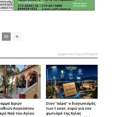
Εμφάνιση περισσότερων
αμμα Ιερών
Στον "αέρα" ο διαγωνισμός
ουθιών Αυγούστου
των 5 εκατ. ευρώ για τον
Ιερό Ναό του Αγίου
φωτισμό της Αγίας