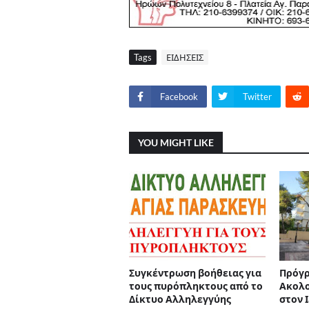
Tags
ΕΙΔΗΣΕΙΣ
Facebook
Twitter
YOU MIGHT LIKE
Συγκέντρωση βοήθειας για
Πρόγρ
τους πυρόπληκτους από το
Ακολ
Δίκτυο Αλληλεγγύης
στον 