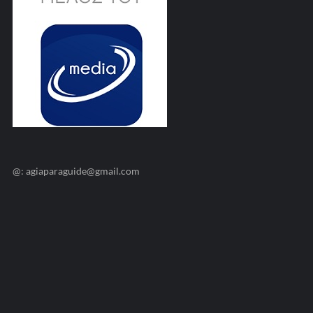
@: agiaparaguide@gmail.com