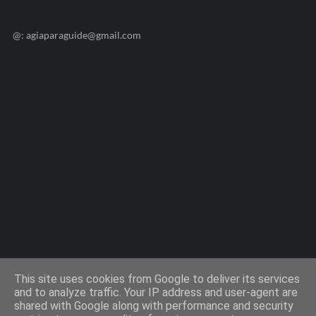
@: agiaparaguide@gmail.com
Agiaparaskevi-Guide.gr / 2009 ©
This site uses cookies from Google to deliver its services
and to analyze traffic. Your IP address and user-agent are
shared with Google along with performance and security