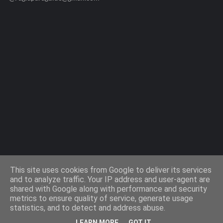
Agiaparaskevi-Guide.gr / 2009 ©
This site uses cookies from Google to deliver its services
and to analyze traffic. Your IP address and user-agent are
shared with Google along with performance and security
Design by -
Templateify
metrics to ensure quality of service, generate usage
statistics, and to detect and address abuse.
Όροι Χρήσης
Πολιτική Cookies
Πολιτική Απορρήτου
LEARN MORE
GOT IT