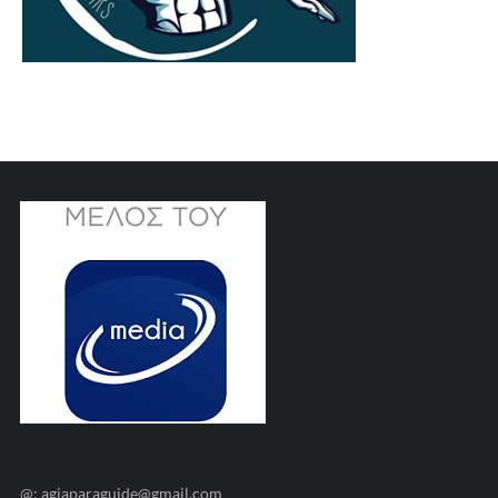
@: agiaparaguide@gmail.com