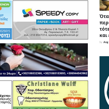
Όταν
περ
τότε
και
by
Ang