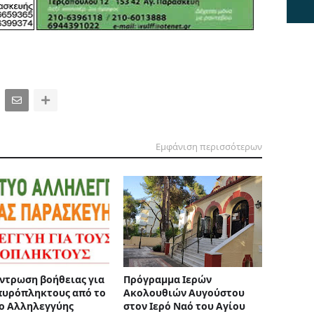
Εμφάνιση περισσότερων
ντρωση βοήθειας για
Πρόγραμμα Ιερών
πυρόπληκτους από το
Ακολουθιών Αυγούστου
ο Αλληλεγγύης
στον Ιερό Ναό του Αγίου