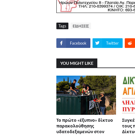
Tags
ΕΙΔΗΣΕΙΣ
Facebook
Twitter
YOU MIGHT LIKE
Το πρώτο «έξυπνο» δίκτυο
Συγκέ
παρακολούθησης
τους 
υδατοδεξαμενών στον
Δίκτυ