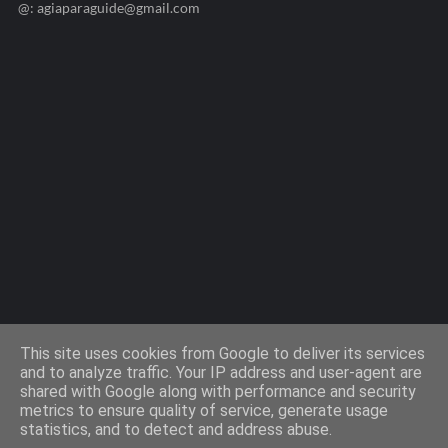
@: agiaparaguide@gmail.com
Agiaparaskevi-Guide.gr / 2009 ©
This site uses cookies from Google to deliver its services
and to analyze traffic. Your IP address and user-agent are
shared with Google along with performance and security
Design by -
Templateify
metrics to ensure quality of service, generate usage
statistics, and to detect and address abuse.