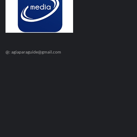
@: agiaparaguide@gmail.com