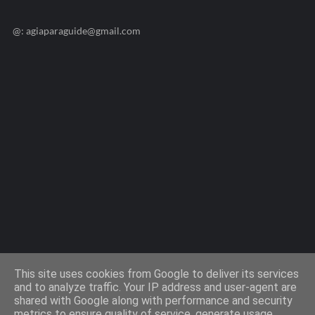
@: agiaparaguide@gmail.com
Agiaparaskevi-Guide.gr / 2009 ©
This site uses cookies from Google to deliver its services
and to analyze traffic. Your IP address and user-agent are
shared with Google along with performance and security
Design by -
Templateify
metrics to ensure quality of service, generate usage