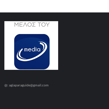
@: agiaparaguide@gmail.com