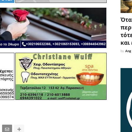
Όταν
περ
τότε
και
by
Ang