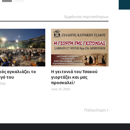
Εμφάνιση περισσότερων
κός αγκαλιάζει το
Η γειτονιά του Τσακού
γό του
γιορτάζει και μας
προσκαλεί!
 2026
June 25, 2026
Παλαιότερη