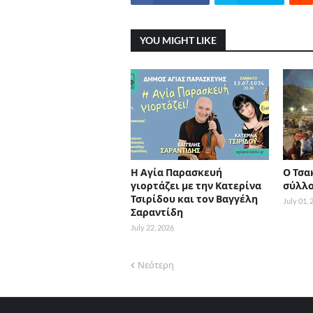
YOU MIGHT LIKE
Η Αγία Παρασκευή
Ο Τσα
γιορτάζει με την Κατερίνα
σύλλο
Τσιρίδου και τον Βαγγέλη
July 01,
Σαραντίδη
July 22, 2026
Νεότερη