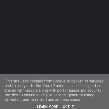
Agiaparaskevi-Guide.gr / 2009 ©
This site uses cookies from Google to deliver its services
and to analyze traffic. Your IP address and user-agent are
shared with Google along with performance and security
Design by -
Templateify
metrics to ensure quality of service, generate usage
statistics, and to detect and address abuse.
Όροι Χρήσης
Πολιτική Cookies
Πολιτική Απορρήτου
LEARN MORE
GOT IT