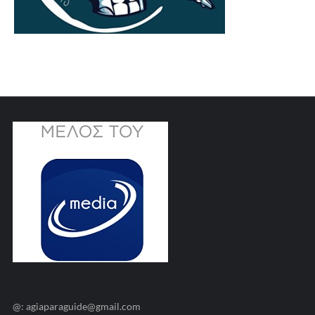
@: agiaparaguide@gmail.com