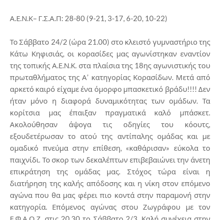
Α.Ε.Ν.Κ– Γ.Σ.Α.Π: 28-80 (9-21, 3-17, 6-20, 10-22)
Το Σάββατο 24/2 (ώρα 21.00) στο κλειστό γυμναστήριο της
Κάτω Κηφισιάς, οι κορασίδες μας αγωνίστηκαν εναντίον
της τοπικής Α.Ε.Ν.Κ. στα πλαίσια της 18ης αγωνιστικής του
πρωταθλήματος της Α’ κατηγορίας Κορασίδων. Μετά από
αρκετό καιρό είχαμε ένα όμορφο μπασκετικό βράδυ!!!! Δεν
ήταν μόνο η διαφορά δυναμικότητας των ομάδων. Τα
κορίτσια μας έπαιξαν πραγματικά καλό μπάσκετ.
Ακολούθησαν άψογα τις οδηγίες του κόουτς,
εξουδετέρωσαν το ατού της αντίπαλης ομάδας και με
ομαδικό πνεύμα στην επίθεση, «καθάρισαν» εύκολα το
παιχνίδι. Το σκορ των δεκαλέπτων επιβεβαιώνει την άνετη
επικράτηση της ομάδας μας. Στόχος τώρα είναι η
διατήρηση της καλής απόδοσης και η νίκη στον επόμενο
αγώνα που θα μας φέρει πιο κοντά στην παραμονή στην
κατηγορία. Επόμενος αγώνας στου Ζωγράφου με τον
Ε.Φ.Α.Ο.Ζ. στις 20.30 το Σάββατο 2/3. Καλή συνέχεια στην