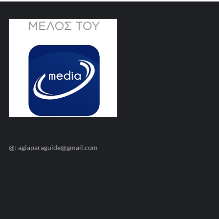
@: agiaparaguide@gmail.com