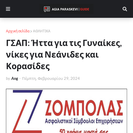
Αρχική σελίδα
ΑΘΛΗΤΙΚΑ
ΓΣΑΠ: Ήττα για τις Γυναίκες,
νίκες για Νεάνιδες και
Κορασίδες
by
Ang
-
Πέμπτη, Φεβρουαρίου 29, 2024