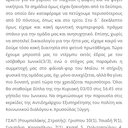
νικήτρια. Τα σημάδια όμως είχαν ξεκινήσει από το δεύτερο,
στο οποίο δεν καταφέραμε να πετύχουμε περισσότερους
από 10 πόντους, όπως και στο τρίτο. Στο δ΄ δεκάλεπτο
όμως είχαμε και κακή αμυντική συμπεριφορά, πράγμα
σπάνιο για την ομάδα μας και ανησυχητικό. Επίσης, χωρίς
να αποτελεί δικαιολογία για την ήττα μας, είχαμε καιρό να
δούμε τόσο κακή διαιτησία στο φετινό πρωτάθλημα. Τώρα
έχουμε μπροστά μας το ντέρμπυ εκτός έδρας με τον
ισόβαθμο Ιωνικό(3/3), ενώ ο στόχος μας παραμένει η
συμμετοχή μας στο φάϊναλ-φορ του Μαΐου. Η στήριξη
φυσικά της ομάδας μας, όχι μόνο συνεχίζεται, αλλά θα γίνει
πιο δυνατή, γιατί τώρα την χρειάζεται περισσότερο. Όλοι
θα σταθούμε δίπλα της την Κυριακή 03/03 στις 16.45 στο
γήπεδο του Ιωνικου. Να σημειώσουμε την παρουσία στις
κερκίδες της Αντιδημάρχου Εξυπηρέτησης του πολίτη και
Κοινωνικού διαλόγου κ. Χρυσούλας Ξύγγη.
ΓΣΑΠ (Ρουμπελάκης ,Στρατής): Γρισπου 10(1), Τσιαδή 9(1),
Γιαμπάνη, Καραχάλιου 7(1), Κεσσέ 5, Πολιτοπούλου 4,