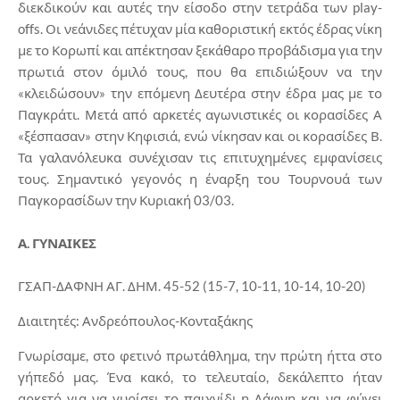
διεκδικούν και αυτές την είσοδο στην τετράδα των play-
offs. Οι νεάνιδες πέτυχαν μία καθοριστική εκτός έδρας νίκη
με το Κορωπί και απέκτησαν ξεκάθαρο προβάδισμα για την
πρωτιά στον όμιλό τους, που θα επιδιώξουν να την
«κλειδώσουν» την επόμενη Δευτέρα στην έδρα μας με το
Παγκράτι. Μετά από αρκετές αγωνιστικές οι κορασίδες Α
«ξέσπασαν» στην Κηφισιά, ενώ νίκησαν και οι κορασίδες Β.
Τα γαλανόλευκα συνέχισαν τις επιτυχημένες εμφανίσεις
τους. Σημαντικό γεγονός η έναρξη του Τουρνουά των
Παγκορασίδων την Κυριακή 03/03.
Α. ΓΥΝΑΙΚΕΣ
ΓΣΑΠ-ΔΑΦΝΗ ΑΓ. ΔΗΜ. 45-52 (15-7, 10-11, 10-14, 10-20)
Διαιτητές: Ανδρεόπουλος-Κονταξάκης
Γνωρίσαμε, στο φετινό πρωτάθλημα, την πρώτη ήττα στο
γήπεδό μας. Ένα κακό, το τελευταίο, δεκάλεπτο ήταν
αρκετό για να γυρίσει το παιχνίδι η Δάφνη και να φύγει