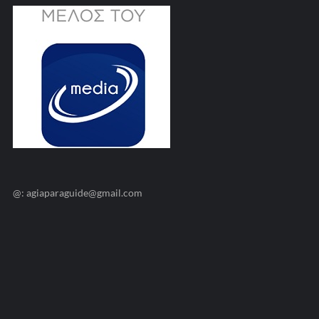
@: agiaparaguide@gmail.com