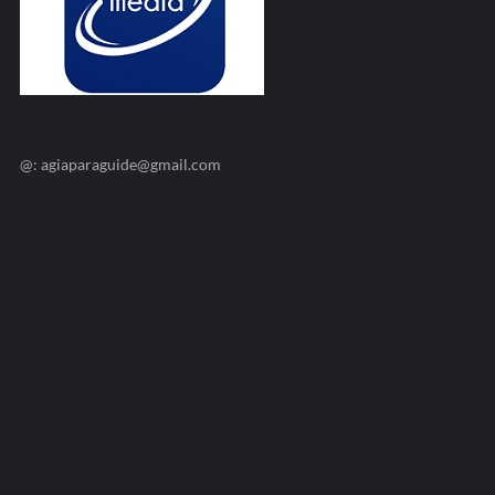
@: agiaparaguide@gmail.com