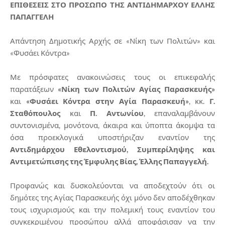
ΕΠΙΘΕΣΕΙΣ ΣΤΟ ΠΡΟΣΩΠΟ ΤΗΣ ΑΝΤΙΔΗΜΑΡΧΟΥ ΕΛΛΗΣ
ΠΑΠΑΓΓΕΛΗ
Απάντηση Δημοτικής Αρχής σε «Νίκη των Πολιτών» και
«Φυσάει Κόντρα»
Με πρόσφατες ανακοινώσεις τους οι επικεφαλής
παρατάξεων
«Νίκη των Πολιτών Αγίας Παρασκευής»
και
«Φυσάει Κόντρα στην Αγία Παρασκευή»
, κκ.
Γ.
Σταθόπουλος
και
Π. Αντωνίου
, επαναλαμβάνουν
συντονισμένα, μονότονα, άκαιρα και ύποπτα άκομψα τα
όσα προεκλογικά υποστήριζαν εναντίον της
Αντιδημάρχου Εθελοντισμού, Συμπερίληψης και
Αντιμετώπισης της Έμφυλης Βίας, Έλλης Παπαγγελή.
Προφανώς και δυσκολεύονται να αποδεχτούν ότι οι
δημότες της Αγίας Παρασκευής όχι μόνο δεν αποδέχθηκαν
τους ισχυρισμούς και την πολεμική τους εναντίον του
συγκεκριμένου προσώπου αλλά αποφάσισαν να την