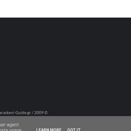
araskevi-Guide.gr / 2009 ©
user-agent
erate usage
LEARN MORE
GOT IT