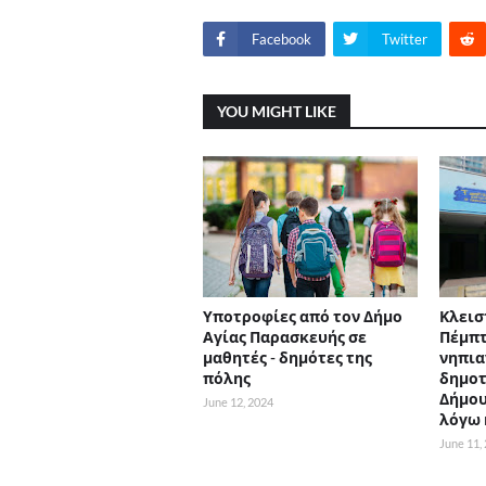
Facebook
Twitter
YOU MIGHT LIKE
Υποτροφίες από τον Δήμο
Κλεισ
Αγίας Παρασκευής σε
Πέμπτ
μαθητές - δημότες της
νηπια
πόλης
δημοτ
Δήμου
June 12, 2024
λόγω
June 11,