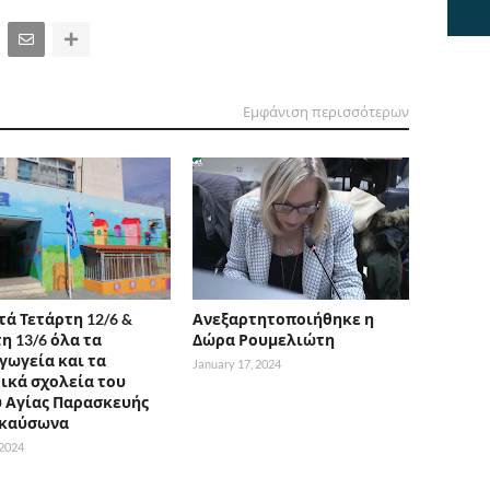
Εμφάνιση περισσότερων
τά Τετάρτη 12/6 &
Ανεξαρτητοποιήθηκε η
η 13/6 όλα τα
Δώρα Ρουμελιώτη
γωγεία και τα
January 17, 2024
ικά σχολεία του
 Αγίας Παρασκευής
 καύσωνα
 2024