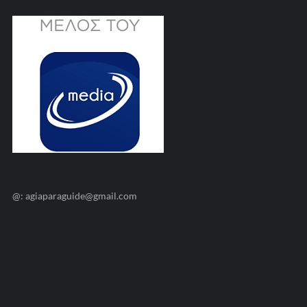
@: agiaparaguide@gmail.com