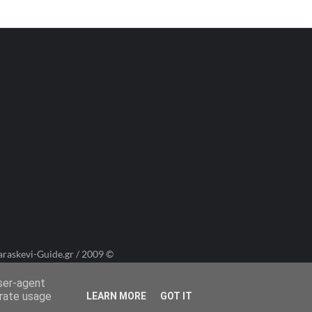
araskevi-Guide.gr / 2009 ©
user-agent
erate usage
LEARN MORE
GOT IT
Πολιτική Cookies
Πολιτική Απορρήτου