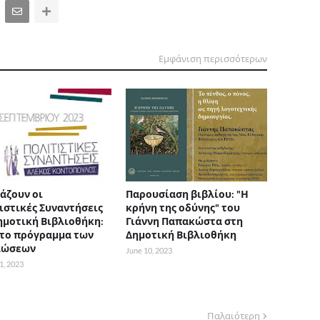
Εμφάνιση περισσότερων
άζουν οι
Παρουσίαση βιβλίου: "Η
ιστικές Συναντήσεις
κρήνη της οδύνης" του
ημοτική Βιβλιοθήκη:
Γιάννη Παπακώστα στη
 το πρόγραμμα των
Δημοτική Βιβλιοθήκη
λώσεων
June 10, 2023
1, 2023
Παλαιότερη