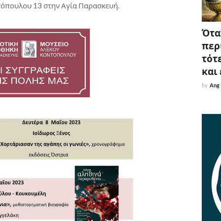
τόπουλου 13 στην Αγία Παρασκευή.
Όταν
περ
τότε
και
by
Ang