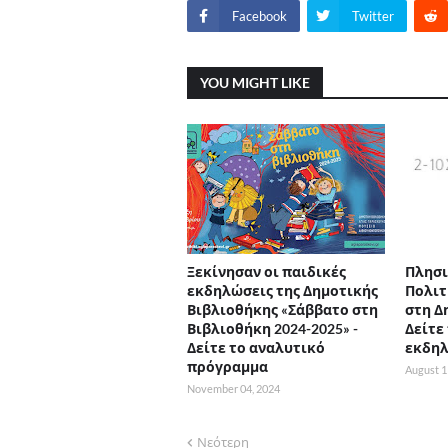
Facebook
Twitter
YOU MIGHT LIKE
Ξεκίνησαν οι παιδικές
Πλησι
εκδηλώσεις της Δημοτικής
Πολιτ
Βιβλιοθήκης «Σάββατο στη
στη Δ
Βιβλιοθήκη 2024-2025» -
Δείτε
Δείτε το αναλυτικό
εκδη
πρόγραμμα
August 1
November 04, 2024
Νεότερη