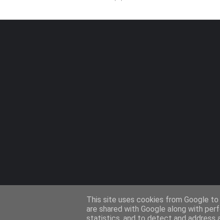
This site uses cookies from Google to d
are shared with Google along with perf
statistics, and to detect and address 
Design by -
Templateify