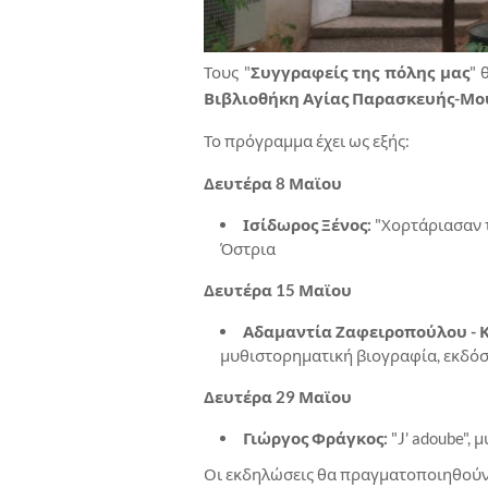
Τους "
Συγγραφείς της πόλης μας
" 
Βιβλιοθήκη Αγίας Παρασκευής-Μο
Το πρόγραμμα έχει ως εξής:
Δευτέρα 8 Μαϊου
Ισίδωρος Ξένος:
"Χορτάριασαν τ
Όστρια
Δευτέρα 15 Μαϊου
Αδαμαντία Ζαφειροπούλου - 
μυθιστορηματική βιογραφία, εκδόσ
Δευτέρα 29
Μαϊου
Γιώργος Φράγκος:
"J' adoube", 
Οι εκδηλώσεις θα πραγματοποιηθούν