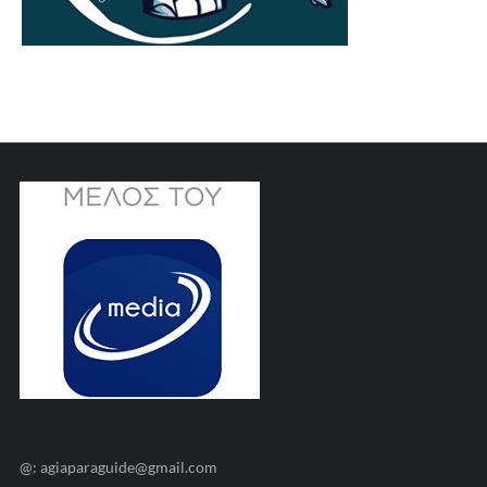
@: agiaparaguide@gmail.com