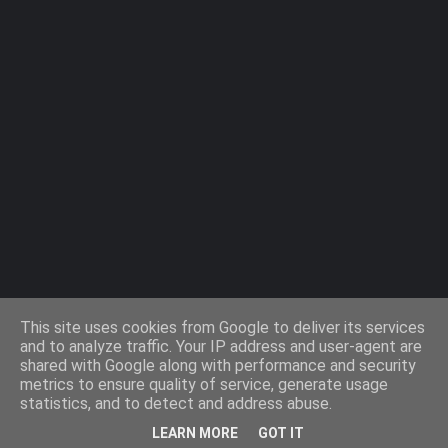
Agiaparaskevi-Guide.gr / 2009 ©
This site uses cookies from Google to deliver its services
and to analyze traffic. Your IP address and user-agent are
shared with Google along with performance and security
Design by -
Templateify
metrics to ensure quality of service, generate usage
statistics, and to detect and address abuse.
Όροι Χρήσης
Πολιτική Cookies
Πολιτική Απορρήτου
LEARN MORE
GOT IT