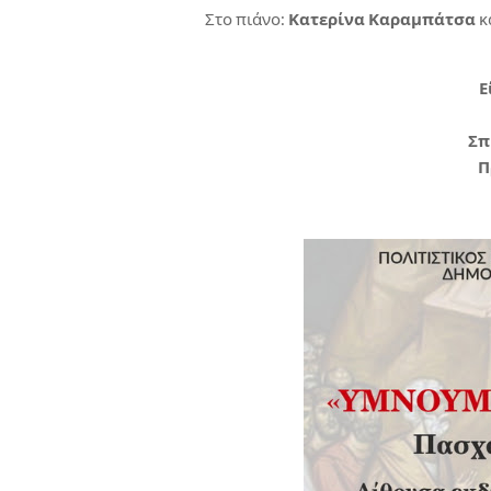
Στο πιάνο:
Κατερίνα Καραμπάτσα
κ
Ε
Σπ
Π