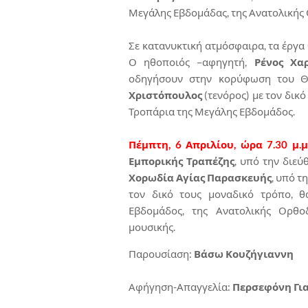
Μεγάλης Εβδομάδας, της Ανατολικής
Σε κατανυκτική ατμόσφαιρα, τα έργ
Ο ηθοποιός –αφηγητή,
Ρένος Χα
οδηγήσουν στην κορύφωση του Θε
Χριστόπουλος
(τενόρος) με τον δικ
Τροπάρια της Μεγάλης Εβδομάδος.
Πέμπτη, 6 Απριλίου, ώρα 7.30 μ.μ.
Εμπορικής Τραπέζης
, υπό την διε
Χορωδία Αγίας Παρασκευής
, υπό 
τον δικό τους μοναδικό τρόπο, 
Εβδομάδος, της Ανατολικής Ορθοδ
μουσικής.
Παρουσίαση:
Βάσω Κουζήγιαννη
Αφήγηση-Απαγγελία:
Περσεφόνη Γι