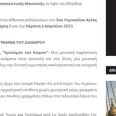
ρησκευτικής Μουσικής
, εν όψει της Μεγάλης
στην αίθουσα εκδηλώσεων του
2ου Γυμνασίου Αγίας
άρτη 5
και την
Πέμπτη 6 Απριλίου 2023.
ΓΡΑΜΜΑ ΤΟΥ ΔΙΗΜΕΡΟΥ
.,
"Υμνούμεν τον Κύριον":
Μια μουσική παράσταση
 ανάμεσα στην ανατολή και στη δύση, μία μουσική
έως την δυτική ευρωπαϊκή εκκλησιαστική και κοσμική
ΔΙΑ
ς έργο του Joseph Haydn «Οι επτά Λόγοι Του Κυρίου»,
ς ορχηστρική σύνθεση χωρίς φωνητικά μέρη, γραμμένο
μες σονάτες γραμμένες επάνω στα τελευταία λόγια του
, Ύμνοι και Τροπάρια από τις Ιερές Ακολουθίες της