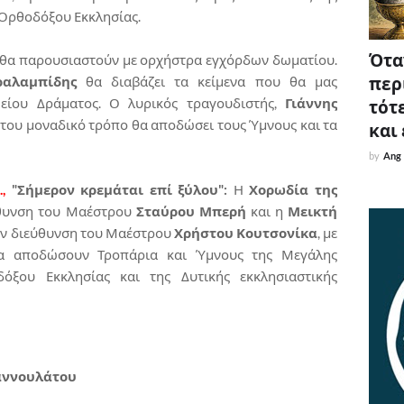
 Ορθοδόξου Εκκλησίας.
Όταν
α θα παρουσιαστούν με ορχήστρα εγχόρδων δωματίου.
περ
ραλαμπίδης
θα διαβάζει τα κείμενα που θα μας
ίου Δράματος. Ο λυρικός τραγουδιστής,
Γιάννης
τότε
ό του μοναδικό τρόπο θα αποδώσει τους Ύμνους και τα
και
by
Ang
,
"Σήμερον κρεμάται επί ξύλου":
Η
Χορωδία της
ύθυνση του Μαέστρου
Σταύρου Μπερή
και η
Μεικτή
την διεύθυνση του Μαέστρου
Χρήστου Κουτσονίκα
, με
θα αποδώσουν Τροπάρια και Ύμνους της Μεγάλης
όξου Εκκλησίας και της Δυτικής εκκλησιαστικής
αννουλάτου