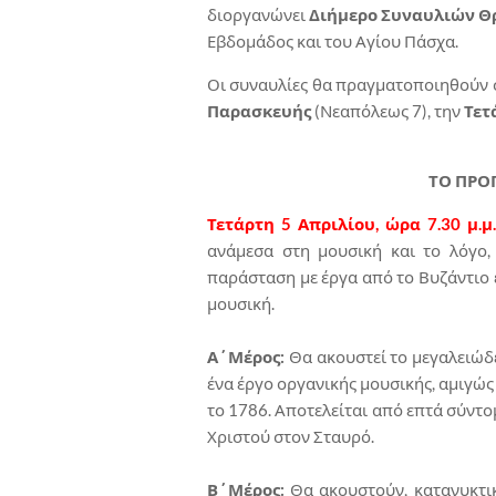
διοργανώνει
Διήμερο Συναυλιών Θ
Εβδομάδος και του Αγίου Πάσχα.
Οι συναυλίες θα πραγματοποιηθούν 
Παρασκευής
(Νεαπόλεως 7), την
Τετ
ΤΟ ΠΡΟ
Τετάρτη 5 Απριλίου, ώρα 7.30 μ.μ
ανάμεσα στη μουσική και το λόγο,
παράσταση με έργα από το Βυζάντιο 
μουσική.
Α΄Μέρος:
Θα ακουστεί το μεγαλειώδε
ένα έργο οργανικής μουσικής, αμιγώ
το 1786. Αποτελείται από επτά σύντο
Χριστού στον Σταυρό.
Β΄Μέρος:
Θα ακουστούν, κατανυκτικά