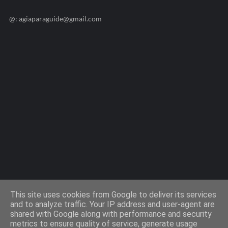
@: agiaparaguide@gmail.com
Agiaparaskevi-Guide.gr / 2009 ©
This site uses cookies from Google to deliver its services
and to analyze traffic. Your IP address and user-agent are
shared with Google along with performance and security
metrics to ensure quality of service, generate usage
Design by -
Templateify