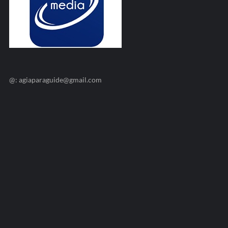
@: agiaparaguide@gmail.com