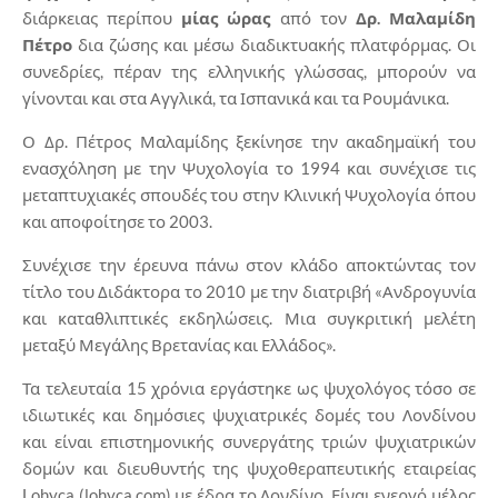
διάρκειας περίπου
μίας ώρας
από τον
Δρ. Μαλαμίδη
Πέτρο
δια ζώσης και μέσω διαδικτυακής πλατφόρμας. Οι
συνεδρίες, πέραν της ελληνικής γλώσσας, μπορούν να
γίνονται και στα Αγγλικά, τα Ισπανικά και τα Ρουμάνικα.
Ο Δρ. Πέτρος Μαλαμίδης ξεκίνησε την ακαδημαϊκή του
ενασχόληση με την Ψυχολογία το 1994 και συνέχισε τις
μεταπτυχιακές σπουδές του στην Κλινική Ψυχολογία όπου
και αποφοίτησε το 2003.
Συνέχισε την έρευνα πάνω στον κλάδο αποκτώντας τον
τίτλο του Διδάκτορα το 2010 με την διατριβή «Ανδρογυνία
και καταθλιπτικές εκδηλώσεις. Μια συγκριτική μελέτη
μεταξύ Μεγάλης Βρετανίας και Ελλάδος».
Τα τελευταία 15 χρόνια εργάστηκε ως ψυχολόγος τόσο σε
ιδιωτικές και δημόσιες ψυχιατρικές δομές του Λονδίνου
και είναι επιστημονικής συνεργάτης τριών ψυχιατρικών
δομών και διευθυντής της ψυχοθεραπευτικής εταιρείας
Lohyca (lohyca.com) με έδρα το Λονδίνο. Είναι ενεργό μέλος