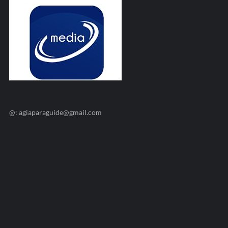
@: agiaparaguide@gmail.com