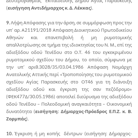
Δευτεροβάθμιας Εκπαίδευσης Δήμου Αγίας Παρασκευής
(
εισήγηση Αντιδήμαρχος κ.
Δ. Λέκκας
).
9.
Λήψη Απόφασης για την άρση, σε συμμόρφωση προς την
υπ’ αρ. Α21191/2018 Απόφαση Διοικητικού Πρωτοδικείου
Αθηνών και επανεπιβολή ή μη ρυμοτομικής
απαλλοτρίωσης σε τμήμα της ιδιοκτησίας του Ν. Μ., επί της
αδιεξόδου οδού Τενέδου στο Ο.Τ. 46 του εγκεκριμένου
ρυμοτομικού σχεδίου του Δήμου, το οποίο, σύμφωνα με
την υπ’ αριθ.3028/35/03.04.1986 Απόφαση Νομάρχη
Ανατολικής Αττικής περί «Τροποποίησης του ρυμοτομικού
σχεδίου Αγίας Παρασκευής στο ΟΤ46 για τη διάνοιξη
αδιεξόδου οδού και έγκριση της σαν πεζόδρομο»
(ΦΕΚ477Δ/30.05.1986) αποτελεί διεύρυσμα της αδιεξόδου
οδού Τενέδου – Πολεοδομική αναγκαιότητα – Οικονομική
δυνατότητα (
εισήγηση: Δήμαρχος-Πρόεδρος Ε.Π.Ζ. κ.
Β.
Ζορμπάς
).
10.
Έγκριση ή μη κοπής δέντρων (εισήγηση: Δήμαρχος-