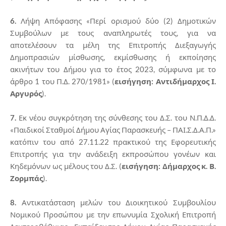
6.
Λήψη Απόφασης «Περί ορισμού δύο (2) Δημοτικών
Συμβούλων με τους αναπληρωτές τους, για να
αποτελέσουν τα μέλη της Επιτροπής Διεξαγωγής
Δημοπρασιών μίσθωσης, εκμίσθωσης ή εκποίησης
ακινήτων του Δήμου για το έτος 2023, σύμφωνα με το
άρθρο 1 του Π.Δ. 270/1981» (
εισήγηση: Αντιδήμαρχος Ι.
Αργυρός
).
7.
Εκ νέου συγκρότηση της σύνθεσης του Δ.Σ. του Ν.Π.Δ.Δ.
«Παιδικοί Σταθμοί Δήμου Αγίας Παρασκευής – ΠΑΙ.Σ.Δ.Α.Π.»
κατόπιν του από 27.11.22 πρακτικού της Εφορευτικής
Επιτροπής για την ανάδειξη εκπροσώπου γονέων και
Κηδεμόνων ως μέλους του Δ.Σ. (
εισήγηση: Δήμαρχος κ.
Β.
Ζορμπάς
).
8.
Αντικατάσταση μελών του Διοικητικού Συμβουλίου
Νομικού Προσώπου με την επωνυμία Σχολική Επιτροπή