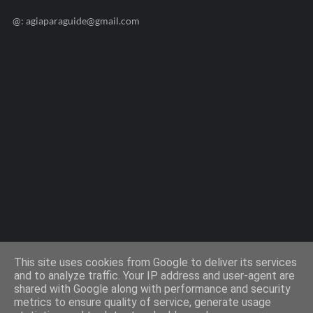
@: agiaparaguide@gmail.com
Agiaparaskevi-Guide.gr / 2009 ©
This site uses cookies from Google to deliver its services
and to analyze traffic. Your IP address and user-agent are
shared with Google along with performance and security
Design by -
Templateify
metrics to ensure quality of service, generate usage