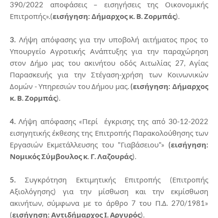
390/2022 αποφάσεις – εισηγήσεις της Οικονομικής
Επιτροπής».(
εισήγηση:
Δήμαρχος κ. Β. Ζορμπάς
).
3.
Λήψη απόφασης για την υποβολή αιτήματος προς το
Υπουργείο Αγροτικής Ανάπτυξης για την παραχώρηση
στον Δήμο μας του ακινήτου οδός Αιτωλίας 27, Αγίας
Παρασκευής για την Στέγαση-χρήση των Κοινωνικών
Δομών - Υπηρεσιών του Δήμου μας.
(εισήγηση:
Δήμαρχος
κ. Β. Ζορμπάς
).
4.
Λήψη απόφασης «Περί έγκρισης της από 30-12-2022
εισηγητικής έκθεσης της Επιτροπής Παρακολούθησης των
Εργασιών Εκμετάλλευσης του "Γιαβάσειου"»
(εισήγηση:
Νομικός Σύμβουλος κ
.
Γ. Λαζουράς
).
5.
Συγκρότηση Εκτιμητικής Επιτροπής (Επιτροπής
Αξιολόγησης) για την μίσθωση και την εκμίσθωση
ακινήτων, σύμφωνα με το άρθρο 7 του Π.Δ. 270/1981»
(
εισήγηση: Αντιδήμαρχος Ι. Αργυρός
).